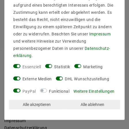
aufgrund eines berechtigten Interesses erfolgen. Die
Zustimmung kann erteilt oder abgelehnt werden. Es
besteht das Recht, nicht einzuwilligen und die
Einwilligung zu einem späteren Zeitpunkt zu ändern
oder zu widerrufen. Beachten Sie unser
Impressum
und weitere Hinweise zur Verwendung
personenbezogener Daten in unserer
Daten­schutz­
erklärung
.
QUICKLINKS
Essenziell
Statistik
Marketing
Über Uns
Externe Medien
DHL Wunschzustellung
Anmelden
PayPal
Funktional
Weitere Einstellungen
Ihr Warenkorb
Ihre Wunschliste
Alle akzeptieren
Alle ablehnen
Ihr Shop-Konto
Versandarten & -kosten
Impressum
Daten­schutz­erklärung