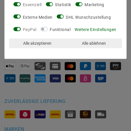
Daten­schutz­erklärung
Essenziell
Statistik
Marketing
AGB
Externe Medien
DHL Wunschzustellung
Barrierefreiheitserklärung
Widerrufs­recht
PayPal
Funktional
Weitere Einstellungen
Kontakt
Vertrag widerrufen
Alle akzeptieren
Alle ablehnen
SICHER BEZAHLEN
ZUVERLÄSSIGE LIEFERUNG
MARKEN