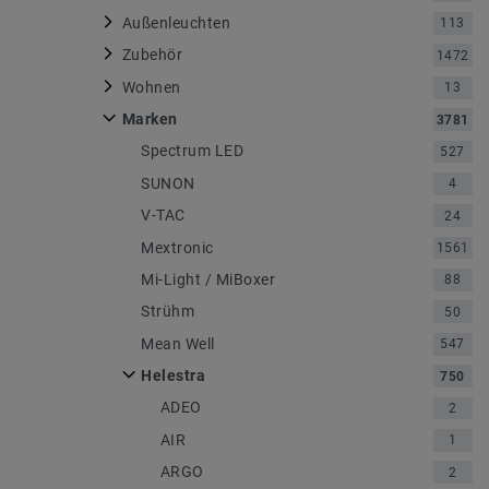
Außenleuchten
113
Zubehör
1472
Wohnen
13
Marken
3781
Spectrum LED
527
SUNON
4
V-TAC
24
Mextronic
1561
Mi-Light / MiBoxer
88
Strühm
50
Mean Well
547
Helestra
750
ADEO
2
AIR
1
ARGO
2