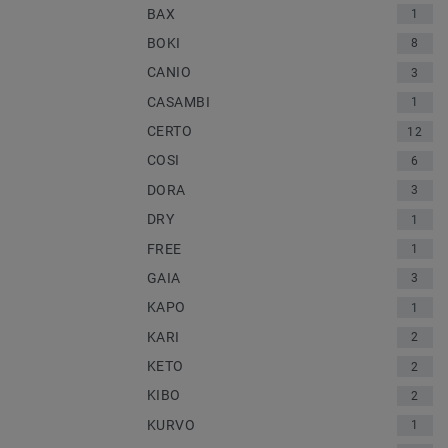
BAX
1
BOKI
8
CANIO
3
CASAMBI
1
CERTO
12
COSI
6
DORA
3
DRY
1
FREE
1
GAIA
3
KAPO
1
KARI
2
KETO
2
KIBO
2
KURVO
1