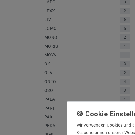
LADO
3
LEXX
2
LIV
6
LOMO
5
MONO
2
MORIS
1
MOYA
1
OKI
3
OLVI
2
ONTO
4
OSO
3
PALA
1
PART
2
PAX
2
Wir verwenden Cookies und ä
PEKA
1
Besucher:innen unserer Webse
PIER
2