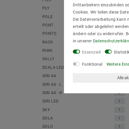
Drittanbietern einzubinden od
PLY
1
Cookies. Wir teilen diese Date
POLE
2
Die Datenverarbeitung kann m
PONT
1
erteilt oder abgelehnt werden
PONTO
ändern oder zu widerrufen. 
2
in unserer
Daten­schutz­erklä
RACK
4
RIWA
2
Essenziell
Statisti
SALLY
1
Funktional
Weitere Ein
SCALA LED
1
SIRI 44
5
Alle a
SIRI 44 - L
4
SIRI 44 - R
3
SIRI LED
1
SKY
1
SOLA
1
SOLO
1