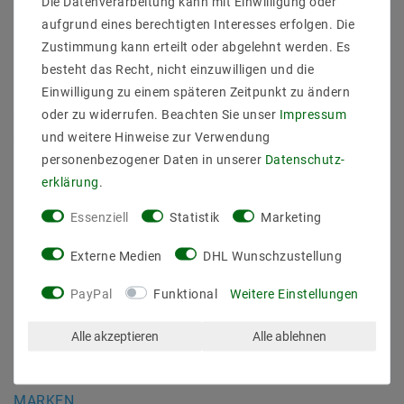
Die Datenverarbeitung kann mit Einwilligung oder
Daten­schutz­erklärung
aufgrund eines berechtigten Interesses erfolgen. Die
AGB
Zustimmung kann erteilt oder abgelehnt werden. Es
Barrierefreiheitserklärung
besteht das Recht, nicht einzuwilligen und die
Widerrufs­recht
Einwilligung zu einem späteren Zeitpunkt zu ändern
Kontakt
oder zu widerrufen. Beachten Sie unser
Impressum
Vertrag widerrufen
und weitere Hinweise zur Verwendung
personenbezogener Daten in unserer
Daten­schutz­
SICHER BEZAHLEN
erklärung
.
Essenziell
Statistik
Marketing
Externe Medien
DHL Wunschzustellung
PayPal
Funktional
Weitere Einstellungen
ZUVERLÄSSIGE LIEFERUNG
Alle akzeptieren
Alle ablehnen
MARKEN