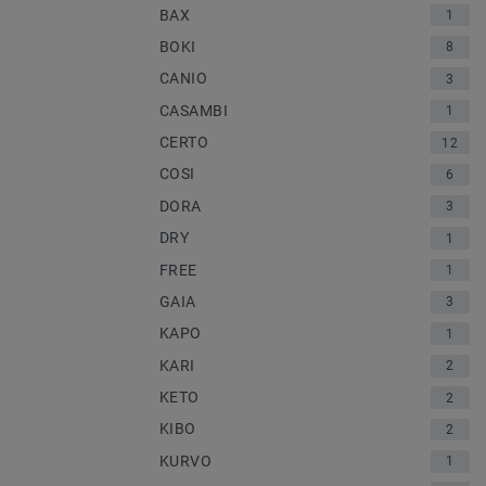
BAX
1
BOKI
8
CANIO
3
CASAMBI
1
CERTO
12
COSI
6
DORA
3
DRY
1
FREE
1
GAIA
3
KAPO
1
KARI
2
KETO
2
KIBO
2
KURVO
1