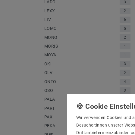
LADO
3
LEXX
2
LIV
6
LOMO
5
MONO
2
MORIS
1
MOYA
1
OKI
3
OLVI
2
ONTO
4
OSO
3
PALA
1
PART
2
PAX
2
Wir verwenden Cookies und ä
Besucher:innen unserer Webse
PEKA
1
Drittanbietern einzubinden od
PIER
2