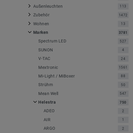
Außenleuchten
113
Zubehör
1472
Wohnen
13
Marken
3781
Spectrum LED
527
SUNON
4
V-TAC
24
Mextronic
1561
Mi-Light / MiBoxer
88
Strühm
50
Mean Well
547
Helestra
750
ADEO
2
AIR
1
ARGO
2