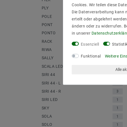
Cookies. Wir teilen diese Date
PLY
1
Die Datenverarbeitung kann m
POLE
2
erteilt oder abgelehnt werden
PONT
1
ändern oder zu widerrufen. 
PONTO
in unserer
Daten­schutz­erklä
2
RACK
4
Essenziell
Statisti
RIWA
2
Funktional
Weitere Ein
SALLY
1
SCALA LED
1
Alle a
SIRI 44
5
SIRI 44 - L
4
SIRI 44 - R
3
SIRI LED
1
SKY
1
SOLA
1
SOLO
1