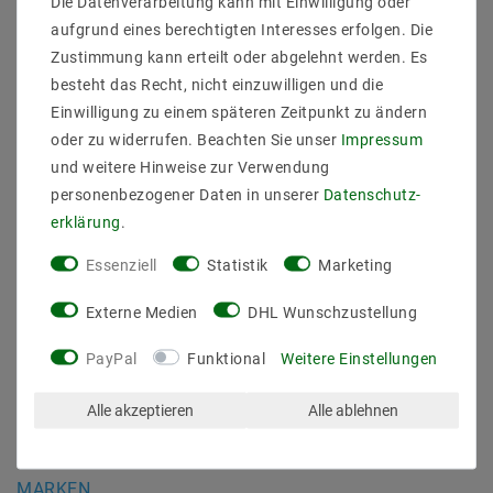
Die Datenverarbeitung kann mit Einwilligung oder
Daten­schutz­erklärung
aufgrund eines berechtigten Interesses erfolgen. Die
AGB
Zustimmung kann erteilt oder abgelehnt werden. Es
Barrierefreiheitserklärung
besteht das Recht, nicht einzuwilligen und die
Widerrufs­recht
Einwilligung zu einem späteren Zeitpunkt zu ändern
Kontakt
oder zu widerrufen. Beachten Sie unser
Impressum
Vertrag widerrufen
und weitere Hinweise zur Verwendung
personenbezogener Daten in unserer
Daten­schutz­
SICHER BEZAHLEN
erklärung
.
Essenziell
Statistik
Marketing
Externe Medien
DHL Wunschzustellung
PayPal
Funktional
Weitere Einstellungen
ZUVERLÄSSIGE LIEFERUNG
Alle akzeptieren
Alle ablehnen
MARKEN