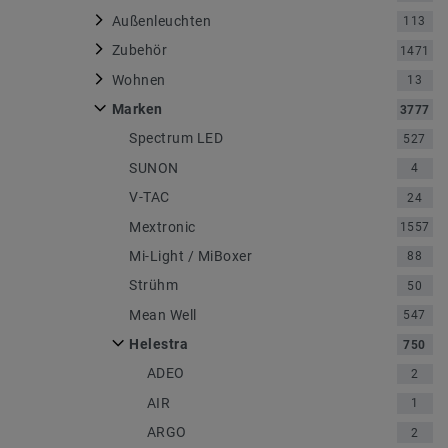
Außenleuchten
113
Zubehör
1471
Wohnen
13
Marken
3777
Spectrum LED
527
SUNON
4
V-TAC
24
Mextronic
1557
Mi-Light / MiBoxer
88
Strühm
50
Mean Well
547
Helestra
750
ADEO
2
AIR
1
ARGO
2