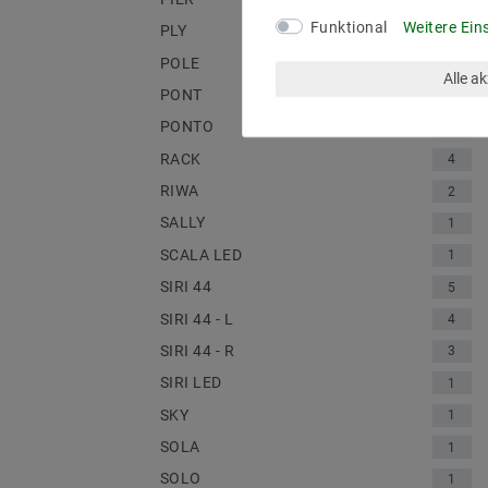
Funktional
Weitere Ein
PLY
1
POLE
2
Alle a
PONT
1
PONTO
2
RACK
4
RIWA
2
SALLY
1
SCALA LED
1
SIRI 44
5
SIRI 44 - L
4
SIRI 44 - R
3
SIRI LED
1
SKY
1
SOLA
1
SOLO
1