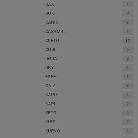
BAX
1
BOKI
8
CANIO
3
CASAMBI
1
CERTO
12
COSI
6
DORA
3
DRY
1
FREE
1
GAIA
3
KAPO
1
KARI
2
KETO
2
KIBO
2
KURVO
1