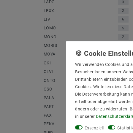
LADO
3
LEXX
2
LIV
6
LOMO
5
MONO
2
MORIS
1
MOYA
1
OKI
3
Wir verwenden Cookies und ä
OLVI
Besucher:innen unserer Webse
2
Drittanbietern einzubinden od
ONTO
4
Cookies. Wir teilen diese Date
OSO
3
Die Datenverarbeitung kann m
PALA
1
erteilt oder abgelehnt werden
PART
2
ändern oder zu widerrufen. 
PAX
2
in unserer
Daten­schutz­erklä
PEKA
1
Essenziell
Statisti
PIER
2