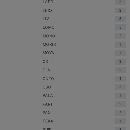
LADO
3
LEXX
2
LIV
6
LOMO
5
MONO
2
MORIS
1
MOYA
1
OKI
3
OLVI
2
ONTO
4
OSO
3
PALA
1
PART
2
PAX
2
PEKA
1
PIER
2