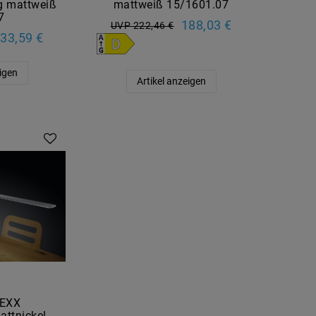
ng mattweiß
mattweiß 15/1601.07
7
188,03 €
UVP 222,46 €
33,59 €
eigen
Artikel anzeigen
LEXX
ttnickel -