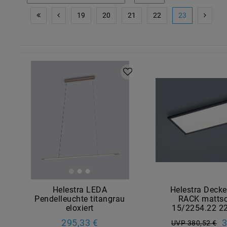
19
20
21
22
23
Helestra LEDA
Helestra Decke
Pendelleuchte titangrau
RACK matts
eloxiert
15/2254.22 2
295,33 €
3
UVP 380,52 €