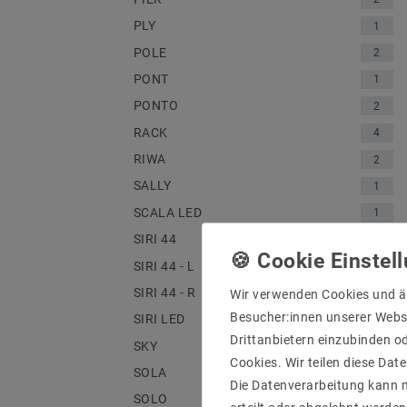
PLY
1
POLE
2
PONT
1
PONTO
2
RACK
4
RIWA
2
SALLY
1
SCALA LED
1
SIRI 44
5
SIRI 44 - L
4
SIRI 44 - R
3
Wir verwenden Cookies und ä
Besucher:innen unserer Webse
SIRI LED
1
Drittanbietern einzubinden od
SKY
1
Cookies. Wir teilen diese Date
SOLA
1
Die Datenverarbeitung kann m
SOLO
1