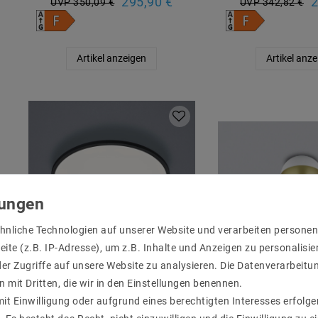
295,90 €
2
UVP 350,09 €
UVP 342,82 €
Artikel anzeigen
Artikel anz
hnliche Technologien auf unserer Website und verarbeiten person
ite (z.B. IP-Adresse), um z.B. Inhalte und Anzeigen zu personalisie
er Zugriffe auf unsere Website zu analysieren. Die Datenverarbeitun
HELESTRA 15/1956.22
Helestra 
n mit Dritten, die wir in den Einstellungen benennen.
RACK Deckenleuchte
Deckenleuchte, w
it Einwilligung oder aufgrund eines berechtigten Interesses erfol
mattschwarz IP20
LED nicht aust