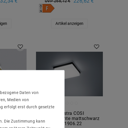
32,34 €
226,62 €
UVP 268,12 €
eigen
Artikel anzeigen
enbezogene Daten von
ren, Medien von
g erfolgt erst durch gesetzte
ETO,
Helestra COSI
eiß - gold,
Deckenleuchte mattschwarz
gen. Die Zustimmung kann
auschbar,
15/1906.22