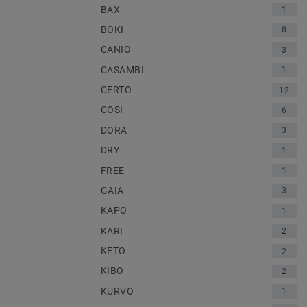
BAX
1
BOKI
8
CANIO
3
CASAMBI
1
CERTO
12
COSI
6
DORA
3
DRY
1
FREE
1
GAIA
3
KAPO
1
KARI
2
KETO
2
KIBO
2
KURVO
1