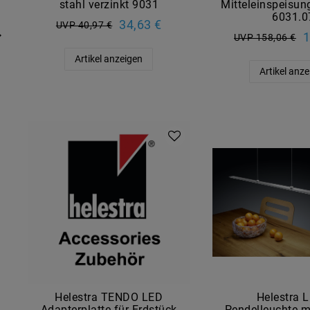
stahl verzinkt 9031
Mitteleinspeisu
6031.0
34,63 €
UVP 40,97 €
1
UVP 158,06 €
Artikel anzeigen
Artikel anz
Helestra TENDO LED
Helestra 
Adapterplatte für Erdstück
Pendelleuchte ma