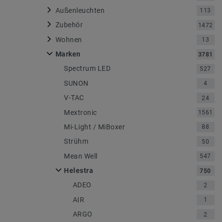
Außenleuchten
113
Zubehör
1472
Wohnen
13
Marken
3781
Spectrum LED
527
SUNON
4
V-TAC
24
Mextronic
1561
Mi-Light / MiBoxer
88
Strühm
50
Mean Well
547
Helestra
750
ADEO
2
AIR
1
ARGO
2