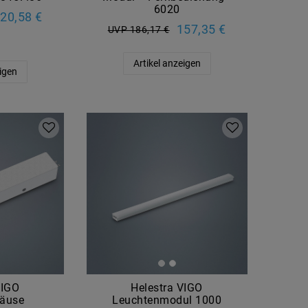
6020
20,58 €
157,35 €
UVP 186,17 €
Artikel anzeigen
eigen
VIGO
Helestra VIGO
äuse
Leuchtenmodul 1000