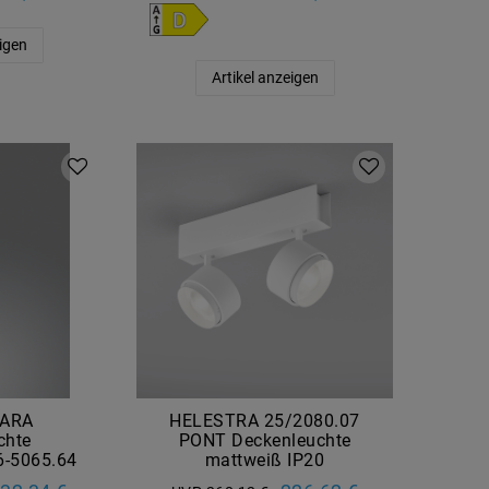
eigen
Artikel anzeigen
GARA
HELESTRA 25/2080.07
chte
PONT Deckenleuchte
6-5065.64
mattweiß IP20