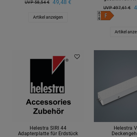
49,48 €
UVP 58,54 €
4
UVP 497,61 €
Artikel anzeigen
Artikel anz
Helestra SIRI 44
Helestra 
Adapterplatte für Erdstück
Deckengeh