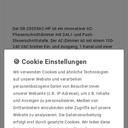
Der SR-2303SAC-HP ist ein innovativer AC-
Phasenschnittdimmer mit DALI- und Push-
Steuerschnittstelle. Der AC-Dimmer ist mit einem 100-
240 VAC breiten Ein- und Ausgang, 1 Kanal und einer
maximalen Leistung von 400 W ausgelegt. Der DALI-
Phasendimmer übernimmt Phasenabschnittdimmung.
Die innovative Minimalhelligkeitseinstellung
ermöglicht es dem Benutzer, eine minimale Helligkeit
Wir verwenden Cookies und ähnliche Technologien
einzustellen und von dieser minimalen Helligkeit auf
auf unserer Website und verarbeiten
100 % Helligkeit zu dimmen. Auch ist es einfach, die
personenbezogene Daten von Besucher:innen
minimale Helligkeit zu löschen. Der AC-Dimmer kann
unserer Webseite (z.B. IP-Adresse), um z.B. Inhalte
mit universellen DALI-Systemen kompatibel sein. Es
und Anzeigen zu personalisieren, Medien von
ist von Ihrem DALI-Master-Controller oder mit einem
vorhandenen Taster auch ohne DALI-System
Drittanbietern einzubinden oder Zugriffe auf unsere
steuerbar.
Website zu analysieren. Die Datenverarbeitung
erfolgt erst durch gesetzte Cookies. Wir teilen diese
Hauptmerkmale