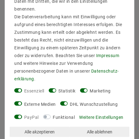
Daten mit Dritten, die wir in den Einstellungen
In Übereinstimmung mit IEC 62386-101:2014, IEC
benennen.
62386-102:2014, IEC 62386-207 Ed2.
Die Datenverarbeitung kann mit Einwilligung oder
Eingebaute DALI-2-Schnittstelle, DALI DT6-Gerät
aufgrund eines berechtigten Interesses erfolgen. Die
Passen Sie alle DALI-Systeme auf dem Markt an
AC-Phasenabschnittdimmer mit DALI- und
Zustimmung kann erteilt oder abgelehnt werden. Es
Druckschalter-Steuerschnittstelle
besteht das Recht, nicht einzuwilligen und die
100-240 VAC breite Eingangs- und
Einwilligung zu einem späteren Zeitpunkt zu ändern
Ausgangsspannung
oder zu widerrufen. Beachten Sie unser
Impressum
1 DALI-Adresse zur Steuerung von 1 Kanalausgang,
und weitere Hinweise zur Verwendung
bis zu 400 W
Eingang und Ausgang mit Schraubklemmen, sicher
personenbezogener Daten in unserer
Daten­schutz­
und zuverlässig
erklärung
.
Phasenabschnittsdimmung, unterstützt ohmsche
Lasten und kapazitive Lasten
Essenziell
Statistik
Marketing
Innovative Minimalhelligkeitseinstellungsfunktion
Einzeldraht-Druckschaltereingang für Push-Dim-
Externe Medien
DHL Wunschzustellung
Funktion
Große Kompatibilität mit universellen 8V-230V~
PayPal
Funktional
Weitere Einstellungen
Eingangsdruckschaltern
Zum Dimmen und Schalten von einfarbig dimmbaren
Alle akzeptieren
Alle ablehnen
LED-Lampen, traditionellen Glüh- und Halogenlampen