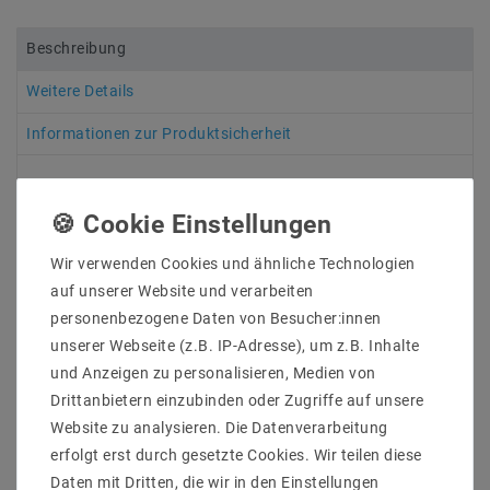
Beschreibung
Weitere Details
Informationen zur Produktsicherheit
Wir verwenden Cookies und ähnliche Technologien
An allen LED-Strips wurden an beiden Enden 7 - 10 cm
lange offene Anschlusskabel angelötet, damit
auf unserer Website und verarbeiten
mehrere Streifen hintereinander montiert werden
personenbezogene Daten von Besucher:innen
können. Aus diesem Grund ist in der Lieferung kein
unserer Webseite (z.B. IP-Adresse), um z.B. Inhalte
Netzteil enthalten, da hierfür das genaue Maß sowie
und Anzeigen zu personalisieren, Medien von
die Gesamtbelastung für die Bestellung eines
Drittanbietern einzubinden oder Zugriffe auf unsere
passenden Netzteils ermittelt werden muss.
Website zu analysieren. Die Datenverarbeitung
erfolgt erst durch gesetzte Cookies. Wir teilen diese
Hersteller&ArtikleNr : Mextronic
Daten mit Dritten, die wir in den Einstellungen
LT2835W306050024IP44C92