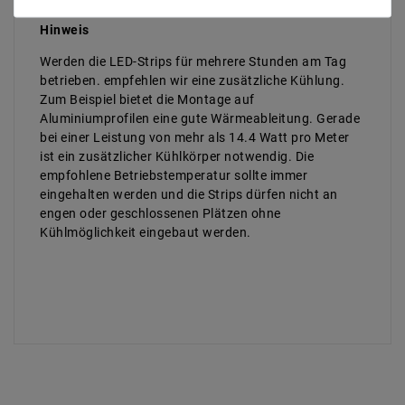
Farbe der Platine : Weiß
Hinweis
Werden die LED-Strips für mehrere Stunden am Tag
betrieben. empfehlen wir eine zusätzliche Kühlung.
Zum Beispiel bietet die Montage auf
Aluminiumprofilen eine gute Wärmeableitung. Gerade
bei einer Leistung von mehr als 14.4 Watt pro Meter
ist ein zusätzlicher Kühlkörper notwendig. Die
empfohlene Betriebstemperatur sollte immer
eingehalten werden und die Strips dürfen nicht an
engen oder geschlossenen Plätzen ohne
Kühlmöglichkeit eingebaut werden.