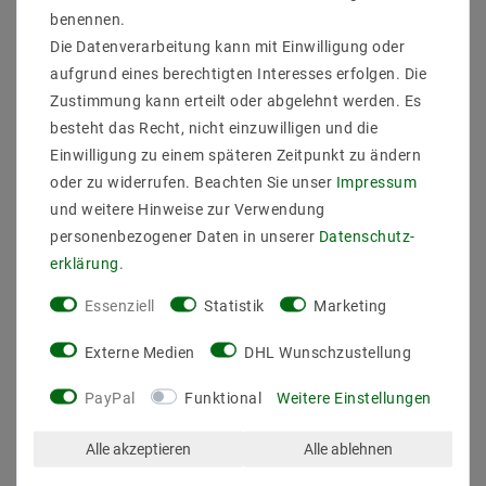
benennen.
Lichtfarb : Warmweiß (3000K)
Anzahl der LEDs pro Meter : 60
Die Datenverarbeitung kann mit Einwilligung oder
Lumen / LED : 12
aufgrund eines berechtigten Interesses erfolgen. Die
Länge (Meter) : 5
Zustimmung kann erteilt oder abgelehnt werden. Es
Gesamtlichtstrom bis : 3600
besteht das Recht, nicht einzuwilligen und die
Farbwiedergabe : 92
Einwilligung zu einem späteren Zeitpunkt zu ändern
Abstrahlwinkel (Grad) : 120
Betriebstemperatur (C°) : -20ºC - 50ºC
oder zu widerrufen. Beachten Sie unser
Impressum
Arbeitsspannung (Volt) : 24
und weitere Hinweise zur Verwendung
Arbeitsstrom / Meter max bis (mA) : 300
personenbezogener Daten in unserer
Daten­schutz­
gesamter Arbeitsstrom (max) bis (mA) : 1,5
erklärung
.
Leistung (W) pro Meter bis : 7,2
gesamte Leistung (W) bis : 36
Essenziell
Statistik
Marketing
Breite in mm : 8
Hohe in mm : 2
Externe Medien
DHL Wunschzustellung
Lichtausbeute bis : 100 lm/W
Enegrieklasse (2017/1369) : F
PayPal
Funktional
Weitere Einstellungen
Schutzklasse : 44
teilbar : 100-104mm
Alle akzeptieren
Alle ablehnen
Nennlebensdauer bis zu (Stunden) : 50000
dimmbar : dimmbar über PWM