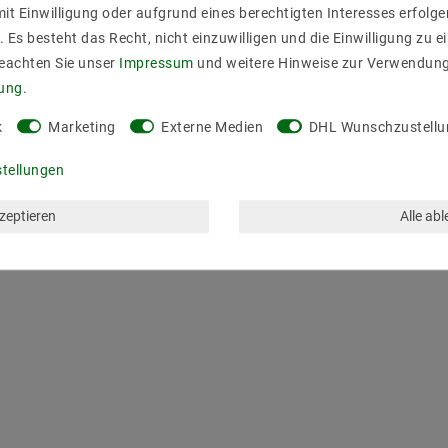
it Einwilligung oder aufgrund eines berechtigten Interesses erfol
. Es besteht das Recht, nicht einzuwilligen und die Einwilligung zu 
Beachten Sie unser
Impressum
und weitere Hinweise zur Verwendun
rung
.
k
Marketing
Externe Medien
DHL Wunschzustellu
stellungen
kzeptieren
Alle ab
ZULETZT ANGESEHEN