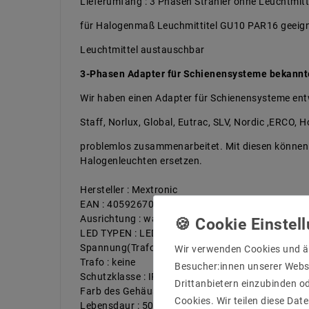
Lieferumfang : 3 Phasen Strahler ohne Leuchtmitt
für Halogenmaß Leuchmittitel GU10 PAR16 geeign
Leuchtmittel austauschbar
3-Phasen Adapter für Schienensysteme bekannt
Wir haben einen Adapter für Schienensysteme entw
Staff, Norlux, Global, Eutrac, SLV, Nordic ,ERCO, 
problemlos zusammenarbeitet. Mit diesen können
Halogenleuchten ersetzen.
Hersteller : Mextronic
EAN : 4059267025673
Ausrichtung : waagrecht 350°, vertikal 90°
LED TYPEN : LED GU10 Leuchtmittel bis max 10W
Spannung(Trafo EIN) : ~220-240V,50-60Hz
Wir verwenden Cookies und ä
Trafo : keine
Besucher:innen unserer Webse
Schutzklasse : IP20
Drittanbietern einzubinden od
Farb des Gehäuse : Schwarz RAL 9017
Cookies. Wir teilen diese Date
Lebensdaur : 50000