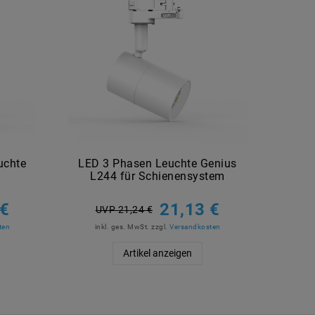
uchte
LED 3 Phasen Leuchte Genius
farbi
L244 für Schienensystem
 €
21,13 €
UVP 21,24 €
ten
inkl. ges. MwSt.
zzgl.
Versandkosten
in
Artikel anzeigen