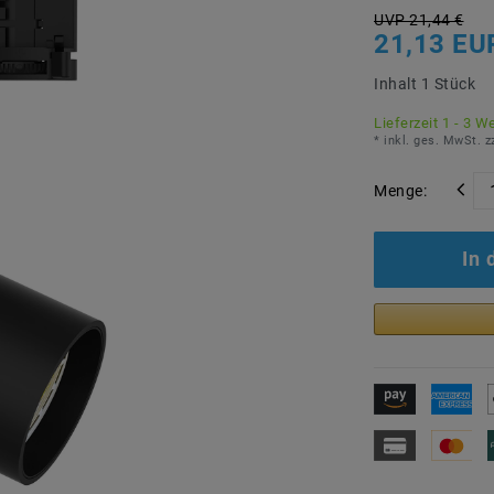
UVP 21,44 €
21,13 EU
Inhalt
1
Stück
Lieferzeit 1 - 3 W
* inkl. ges. MwSt. z
Menge:
In