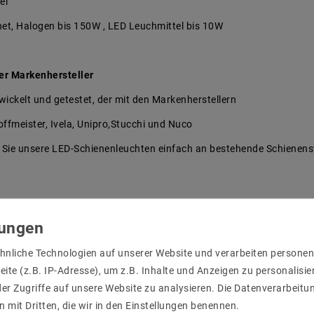
el
et, Halogen bis 150W , LED Leuchmittel bis 10W
er Markenhersteller
ickelt und getestet, der mit den Markenherstellern
Hoffmeister, Ivela, Unipro,Stucchi und Nuco
 Sie unsere LED-Schienenleuchten einfach an bestehende Schiene
hnliche Technologien auf unserer Website und verarbeiten person
ite (z.B. IP-Adresse), um z.B. Inhalte und Anzeigen zu personalisie
er Zugriffe auf unsere Website zu analysieren. Die Datenverarbeitun
n mit Dritten, die wir in den Einstellungen benennen.