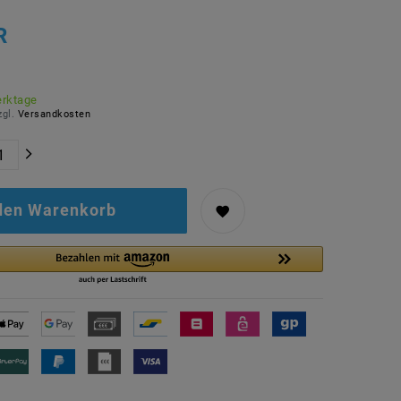
R
erktage
zgl.
Versandkosten
 den Warenkorb