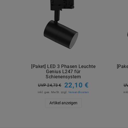
[Paket] LED 3 Phasen Leuchte
[Pak
Genius L247 für
Schienensystem
22,10 €
UVP 24,73 €
UV
inkl. ges. MwSt.
zzgl.
Versandkosten
ink
Artikel anzeigen