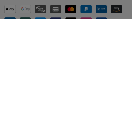
ZUVERLÄSSIGE LIEFERUNG
MARKEN
M2OUTLET
Helestra
Nino Leuchten
TCI
Meanwell
Mextronic
Mi-Light / MiBOXER