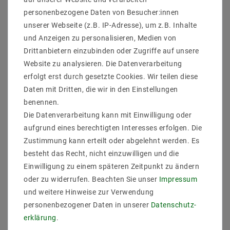
Weitere Details
personenbezogene Daten von Besucher:innen
Informationen zur Produktsicherheit
unserer Webseite (z.B. IP-Adresse), um z.B. Inhalte
und Anzeigen zu personalisieren, Medien von
Drittanbietern einzubinden oder Zugriffe auf unsere
Zustand
Neu
Website zu analysieren. Die Datenverarbeitung
Technisches
Wert
Modell
TBRL3XZBS
Merkmal
erfolgt erst durch gesetzte Cookies. Wir teilen diese
Hersteller
Mextronic
Daten mit Dritten, die wir in den Einstellungen
Inhalt
1 Stück
benennen.
Gewicht
50 g
Die Datenverarbeitung kann mit Einwilligung oder
aufgrund eines berechtigten Interesses erfolgen. Die
Zustimmung kann erteilt oder abgelehnt werden. Es
besteht das Recht, nicht einzuwilligen und die
Einwilligung zu einem späteren Zeitpunkt zu ändern
oder zu widerrufen. Beachten Sie unser
Impressum
und weitere Hinweise zur Verwendung
personenbezogener Daten in unserer
Daten­schutz­
ZULETZT ANGESEHEN
erklärung
.