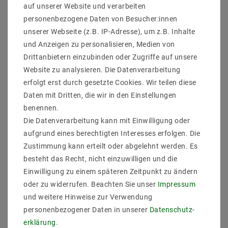
auf unserer Website und verarbeiten
Ausstattung: Universaleingang;Überlastschutz durch
Strombegrenzung, auto recovery;geschützt gegen
personenbezogene Daten von Besucher:innen
Kurzschluss, Überlast, Überspannung;eingebauter
unserer Webseite (z.B. IP-Adresse), um z.B. Inhalte
PFC-Schaltkreis;IP65;für LED- und
und Anzeigen zu personalisieren, Medien von
Beleuchtungsanwendungen;einstellbare
Drittanbietern einzubinden oder Zugriffe auf unsere
Ausgangsspannung;einstellbare
Website zu analysieren. Die Datenverarbeitung
Strombegrenzung;EN61000-3-2, Class C, EN55015,
EN61347-1, EN61347-2-10
erfolgt erst durch gesetzte Cookies. Wir teilen diese
Anschlüsse: Kabel
Daten mit Dritten, die wir in den Einstellungen
Anzahl Ausgänge: 1
benennen.
Anzahl Eingänge: 1
Die Datenverarbeitung kann mit Einwilligung oder
Ausführung: Konstantspannung+Konstantstrom
aufgrund eines berechtigten Interesses erfolgen. Die
Ausgangsspannungmax.: 24 V/DC
Ausgangsspannungmin.:
Zustimmung kann erteilt oder abgelehnt werden. Es
Ausgangsstrom max.: 2,5A
besteht das Recht, nicht einzuwilligen und die
Ausgangsstrom min.:
Einwilligung zu einem späteren Zeitpunkt zu ändern
Betriebsspannung: 115 || 230 V/AC
oder zu widerrufen. Beachten Sie unser
Impressum
Eingangsspannung Max: 277 V/AC
und weitere Hinweise zur Verwendung
Eingangsspannung Min: 90 V/AC
Produktgewichtin Gramm: 730
personenbezogener Daten in unserer
Daten­schutz­
erklärung
.