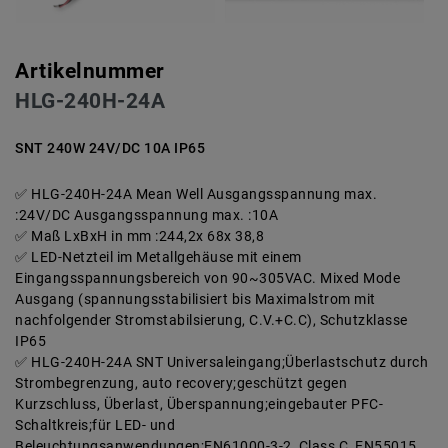
Artikelnummer
HLG-240H-24A
SNT 240W 24V/DC 10A IP65
HLG-240H-24A Mean Well Ausgangsspannung max.
:24V/DC Ausgangsspannung max. :10A
Maß LxBxH in mm :244,2x 68x 38,8
LED-Netzteil im Metallgehäuse mit einem
Eingangsspannungsbereich von 90~305VAC. Mixed Mode
Ausgang (spannungsstabilisiert bis Maximalstrom mit
nachfolgender Stromstabilsierung, C.V.+C.C), Schutzklasse
IP65
HLG-240H-24A SNT Universaleingang;Überlastschutz durch
Strombegrenzung, auto recovery;geschützt gegen
Kurzschluss, Überlast, Überspannung;eingebauter PFC-
Schaltkreis;für LED- und
Beleuchtungsanwendungen;EN61000-3-2, Class C, EN55015,