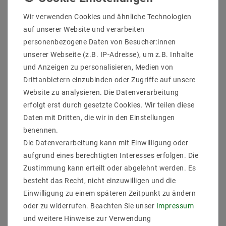
Wir verwenden Cookies und ähnliche Technologien
auf unserer Website und verarbeiten
personenbezogene Daten von Besucher:innen
Hersteller: Mean Well
unserer Webseite (z.B. IP-Adresse), um z.B. Inhalte
Artikelnr.: HLG-240H-24A
und Anzeigen zu personalisieren, Medien von
Typen: LED-Schaltnetzteil
Drittanbietern einzubinden oder Zugriffe auf unsere
Beschreibung: LED-Netzteil im Metallgehäuse mit
Website zu analysieren. Die Datenverarbeitung
einem Eingangsspannungsbereich von 90~305VAC.
erfolgt erst durch gesetzte Cookies. Wir teilen diese
Mixed Mode Ausgang (spannungsstabilisiert bis
Maximalstrom mit nachfolgender Stromstabilsierung,
Daten mit Dritten, die wir in den Einstellungen
C.V.+C.C), Schutzklasse IP65
benennen.
Besonderheiten:
Die Datenverarbeitung kann mit Einwilligung oder
Leistungmax.: 240 W
aufgrund eines berechtigten Interesses erfolgen. Die
AbmessungBreitein mm: 68
Zustimmung kann erteilt oder abgelehnt werden. Es
AbmessungHöhein mm: 38.8
AbmessungLängein mm: 244.2
besteht das Recht, nicht einzuwilligen und die
Schutzart: IP65
Einwilligung zu einem späteren Zeitpunkt zu ändern
Schutzklasse: I
oder zu widerrufen. Beachten Sie unser
Impressum
Ausstattung: Universaleingang;Überlastschutz durch
und weitere Hinweise zur Verwendung
Strombegrenzung, auto recovery;geschützt gegen