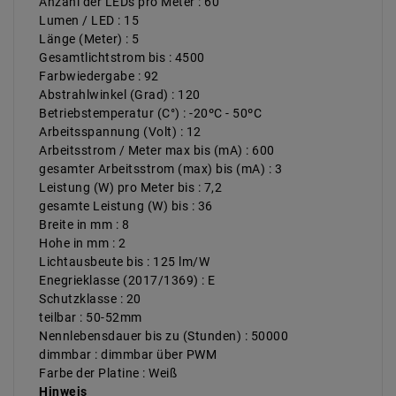
Anzahl der LEDs pro Meter : 60
Lumen / LED : 15
Länge (Meter) : 5
Gesamtlichtstrom bis : 4500
Farbwiedergabe : 92
Abstrahlwinkel (Grad) : 120
Betriebstemperatur (C°) : -20ºC - 50ºC
Arbeitsspannung (Volt) : 12
Arbeitsstrom / Meter max bis (mA) : 600
gesamter Arbeitsstrom (max) bis (mA) : 3
Leistung (W) pro Meter bis : 7,2
gesamte Leistung (W) bis : 36
Breite in mm : 8
Hohe in mm : 2
Lichtausbeute bis : 125 lm/W
Enegrieklasse (2017/1369) : E
Schutzklasse : 20
teilbar : 50-52mm
Nennlebensdauer bis zu (Stunden) : 50000
dimmbar : dimmbar über PWM
Farbe der Platine : Weiß
Hinweis