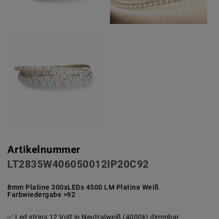
Artikelnummer
LT2835W406050012IP20C92
8mm Platine 300xLEDs 4500 LM Platine Weiß
Farbwiedergabe >92
Led strips 12 Volt in Neutralweiß (4000k) dimmbar