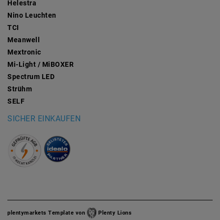
Helestra
Nino Leuchten
TCI
Meanwell
Mextronic
Mi-Light / MiBOXER
Spectrum LED
Strühm
SELF
SICHER EINKAUFEN
plentymarkets Template von
Plenty Lions