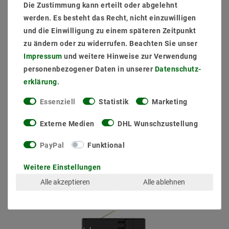
Die Zustimmung kann erteilt oder abgelehnt
werden. Es besteht das Recht, nicht einzuwilligen
LED Strip 2835 Neutralweiß (4000k) CRI 92 36W 5 Meter
12V IP20
und die Einwilligung zu einem späteren Zeitpunkt
zu ändern oder zu widerrufen. Beachten Sie unser
Impressum
und weitere Hinweise zur Verwendung
23,23 €
UVP 28,42 €
personenbezogener Daten in unserer
Daten­schutz­
5
Meter
| 4,65 € / Meter
erklärung
.
inkl. ges. MwSt.
zzgl.
Versandkosten
Essenziell
Statistik
Marketing
Artikel anzeigen
Externe Medien
DHL Wunschzustellung
PayPal
Funktional
Andere Kunden kauften auch
Weitere Einstellungen
Alle akzeptieren
Alle ablehnen