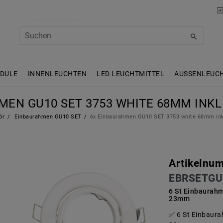
ODULE
INNENLEUCHTEN
LED LEUCHTMITTEL
AUSSENLEUCH
MEN GU10 SET 3753 WHITE 68MM INKL
ör
Einbaurahmen GU10 SET
6x Einbaurahmen GU10 SET 3753 white 68mm in
Artikelnu
EBRSETGU
6 St Einbaura
23mm
6 St Einbau