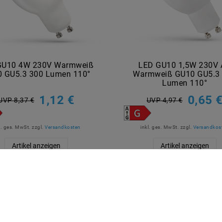
GU10 4W 230V Warmweiß
LED GU10 1,5W 230V
 GU5.3 300 Lumen 110°
Warmweiß GU10 GU5.3
Lumen 110°
1,12 €
0,65 
UVP 8,37 €
UVP 4,97 €
l. ges. MwSt.
zzgl.
Versandkosten
inkl. ges. MwSt.
zzgl.
Versandkos
Artikel anzeigen
Artikel anzeigen
R BEZAHLEN
MARKEN