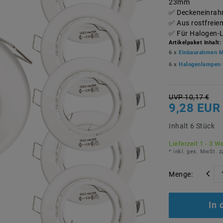
23mm
Deckeneinrah
Aus rostfreie
Für Halogen-
Artikelpaket Inhalt:
6 x
Einbaurahmen M
6 x
Halogenlampen 
UVP 10,17 €
9,28 EUR
Inhalt
6
Stück
Lieferzeit 1 - 3 W
* inkl. ges. MwSt. z
Menge:
In