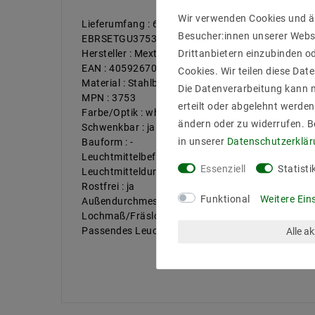
Wir verwenden Cookies und ä
Lieferumfang : 6 Stück Deckeinebaurahmen Inkl 
Besucher:innen unserer Webse
EBRSETGU3753_6
Hersteller : Mextronic
Drittanbietern einzubinden od
EAN : 4059267019801
Cookies. Wir teilen diese Date
Material : Stahlblech
Die Datenverarbeitung kann m
MPN : 3753
erteilt oder abgelehnt werden
Farbe/Optik : white
ändern oder zu widerrufen. 
Schwenkbar : ja
in unserer
Daten­schutz­erklä
Bauform : -
Leuchtmittelbefestigung : Sperring vorne
Essenziell
Statisti
Leuchtmitteldurchmesse (mm) : 50
Rostfrei : ja
Funktional
Weitere Ein
Außendurchmesser (mm) : 88
Lochmaß/Fräsloch (mm) : 68
Passendes Leuchtmittel : bis 50W Halogen Lampen
Alle a