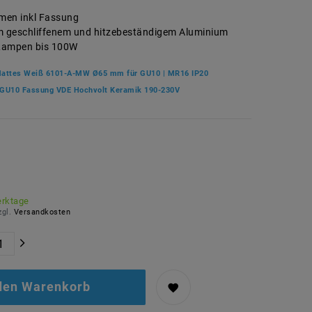
men inkl Fassung
m geschliffenem und hitzebeständigem Aluminium
Lampen bis 100W
attes Weiß 6101-A-MW Ø65 mm für GU10 | MR16 IP20
GU10 Fassung VDE Hochvolt Keramik 190-230V
erktage
zgl.
Versandkosten
 den Warenkorb