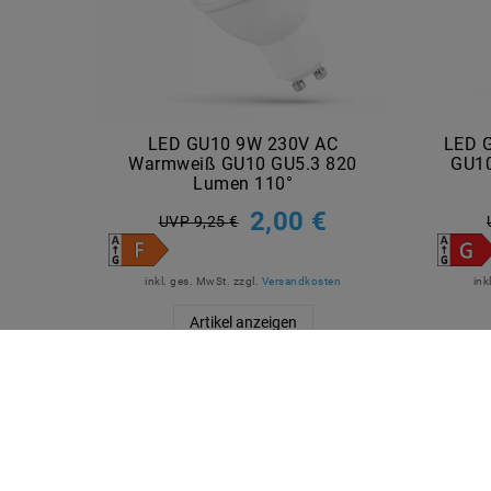
LED GU10 9W 230V AC
LED 
Warmweiß GU10 GU5.3 820
GU10
Lumen 110°
2,00 €
UVP 9,25 €
inkl. ges. MwSt.
zzgl.
Versandkosten
ink
Artikel anzeigen
QUICKLINKS
SICHE