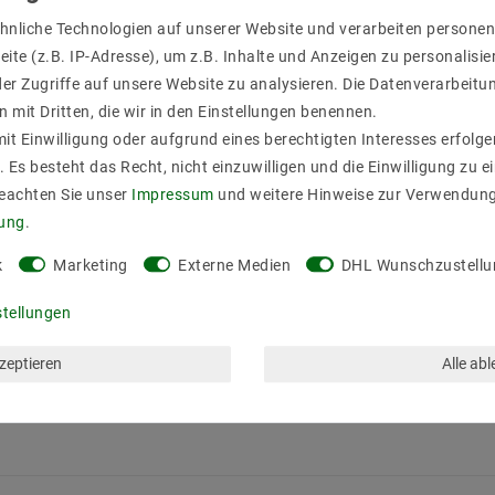
hnliche Technologien auf unserer Website und verarbeiten person
6 Stück 220V GU10 Fassung ohne Leuchtmittel
ite (z.B. IP-Adresse), um z.B. Inhalte und Anzeigen zu personalisie
er Zugriffe auf unsere Website zu analysieren. Die Datenverarbeitun
n mit Dritten, die wir in den Einstellungen benennen.
it Einwilligung oder aufgrund eines berechtigten Interesses erfol
. Es besteht das Recht, nicht einzuwilligen und die Einwilligung zu 
Beachten Sie unser
Impressum
und weitere Hinweise zur Verwendun
rung
.
k
Marketing
Externe Medien
DHL Wunschzustellu
stellungen
 / LED Strahler bis 10W in standard Halogen Maß
kzeptieren
Alle ab