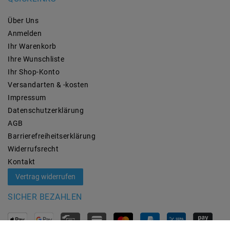
Über Uns
Anmelden
Ihr Warenkorb
Ihre Wunschliste
Ihr Shop-Konto
Versandarten & -kosten
Impressum
Daten­schutz­erklärung
AGB
Barrierefreiheitserklärung
Widerrufs­recht
Kontakt
Vertrag widerrufen
SICHER BEZAHLEN