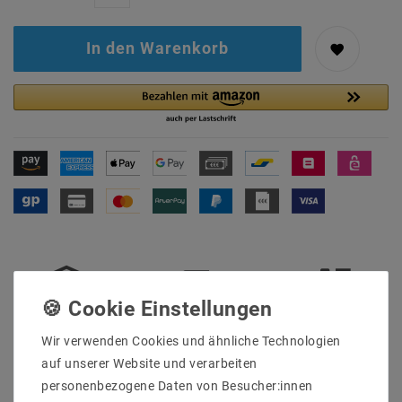
In den Warenkorb
Sicher
Schnelle
Kostenlose
Wir verwenden Cookies und ähnliche Technologien
einkaufen
Lieferung
Beratung
0203-928-789-63
auf unserer Website und verarbeiten
personenbezogene Daten von Besucher:innen