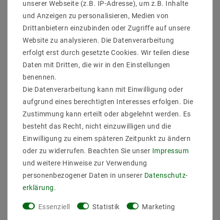
unserer Webseite (z.B. IP-Adresse), um z.B. Inhalte
Beschreibung
und Anzeigen zu personalisieren, Medien von
Drittanbietern einzubinden oder Zugriffe auf unsere
Weitere Details
Website zu analysieren. Die Datenverarbeitung
Informationen zur Produktsicherheit
erfolgt erst durch gesetzte Cookies. Wir teilen diese
Daten mit Dritten, die wir in den Einstellungen
benennen.
Die Datenverarbeitung kann mit Einwilligung oder
aufgrund eines berechtigten Interesses erfolgen. Die
Lieferumfang : 10 Stück Deckeinebaurahmen Inkl 10
Zustimmung kann erteilt oder abgelehnt werden. Es
Stück 220V GU10 Fassung ohne Leuchtmittel
besteht das Recht, nicht einzuwilligen und die
EBRSETGU3753_10
Einwilligung zu einem späteren Zeitpunkt zu ändern
Hersteller : Mextronic
EAN : 4059267019832
oder zu widerrufen. Beachten Sie unser
Impressum
Material : Stahlblech
und weitere Hinweise zur Verwendung
MPN : 3753
personenbezogener Daten in unserer
Daten­schutz­
Farbe/Optik : white
erklärung
.
Schwenkbar : ja
Bauform : -
Essenziell
Statistik
Marketing
Leuchtmittelbefestigung : Sperring vorne