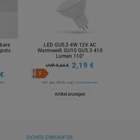
bare
LED GU5,3 4W 12V AC
LED A
spots
Warmweiß GU10 GU5.3 410
Geni
Lumen 110°
2,19 €
UVP 9,44 €
 €
ten
inkl. ges. MwSt.
zzgl.
Versandkosten
in
Artikel anzeigen
SICHER EINKAUFEN