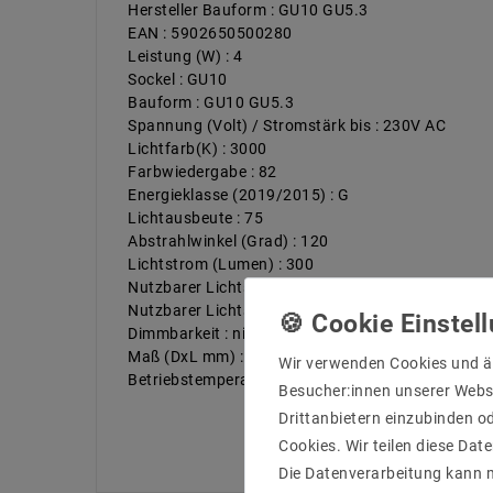
Hersteller Bauform : GU10 GU5.3
EAN : 5902650500280
Leistung (W) : 4
Sockel : GU10
Bauform : GU10 GU5.3
Spannung (Volt) / Stromstärk bis : 230V AC
Lichtfarb(K) : 3000
Farbwiedergabe : 82
Energieklasse (2019/2015) : G
Lichtausbeute : 75
Abstrahlwinkel (Grad) : 120
Lichtstrom (Lumen) : 300
Nutzbarer Lichtstrom [Lumen] : 260
Nutzbarer Lichtstrom – Winkel [°] : 120
Dimmbarkeit : nicht dimmbar
Maß (DxL mm) : 49x59
Wir verwenden Cookies und ä
Betriebstemperatur : -10 Grad bis 40 Grad
Besucher:innen unserer Webse
Drittanbietern einzubinden od
Cookies. Wir teilen diese Date
Die Datenverarbeitung kann m