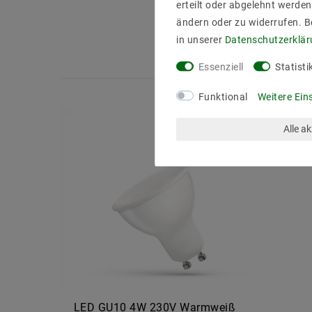
erteilt oder abgelehnt werden
ändern oder zu widerrufen. 
in unserer
Daten­schutz­erklä
Essenziell
Statisti
Funktional
Weitere Ein
Alle a
LED GU10 4W 230V Warmweiß