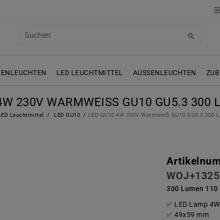
NENLEUCHTEN
LED LEUCHTMITTEL
AUSSENLEUCHTEN
ZUB
4W 230V WARMWEISS GU10 GU5.3 300 L
ED Leuchtmittel
LED GU10
LED GU10 4W 230V Warmweiß GU10 GU5.3 300 L
Artikelnu
WOJ+1325
300 Lumen 110 
LED Lamp 4W 
49x59 mm