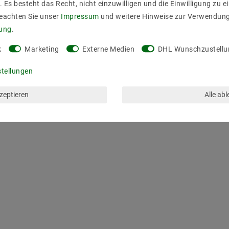
. Es besteht das Recht, nicht einzuwilligen und die Einwilligung zu 
Beachten Sie unser
Impressum
und weitere Hinweise zur Verwendun
rung
.
k
Marketing
Externe Medien
DHL Wunschzustellu
ZULETZT ANGESEHEN
stellungen
kzeptieren
Alle ab