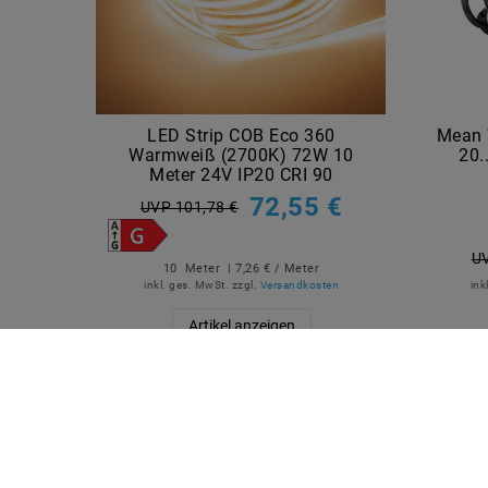
LED Strip COB Eco 360
Mean 
Warmweiß (2700K) 72W 10
20.
Meter 24V IP20 CRI 90
72,55 €
UVP 101,78 €
UV
10
Meter
| 7,26 € / Meter
inkl. ges. MwSt.
zzgl.
Versandkosten
ink
Artikel anzeigen
QUICKLINKS
SICHE