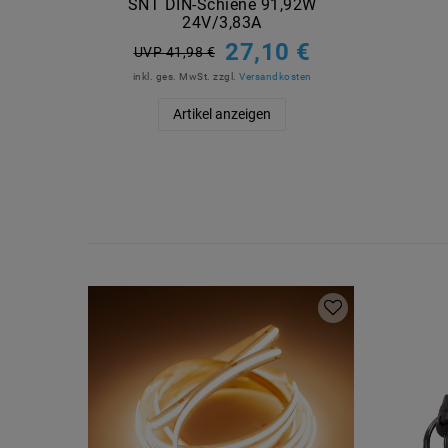
SNT DIN-Schiene 91,92W
24V/3,83A
27,10 €
UVP 41,98 €
inkl. ges. MwSt.
zzgl.
Versandkosten
Artikel anzeigen