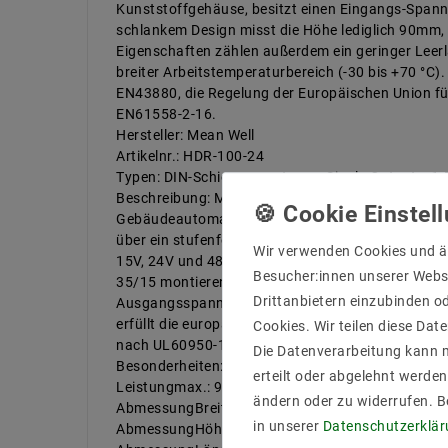
Kunststoffgehäuse, besitzt einen Eingangs-Spann
schlankem Design misst die Höhe lediglich 90mm, 
Eigenschaften zählen außerdem ein geringer Leer
breiter Arbeitstemperaturbereich (-30 bis +70 °C)
EN43880, die Regelung der Europäischen Union f
EN61558-2-16.
Hersteller: Mean Well
Artikelnr.: HDR-100-24
Typen: DIN-Schienenmontage Single Output 1-
Beschreibung: Mean Well hat seine Hutschienen-Ne
Gebäudeautomation und Haussteuerung kommen die 
über ein stufenförmiges Kunststoffgehäuse, besi
Wir verwenden Cookies und ä
15V, 24V und 48V. Dank schlankem Design misst di
Besucher:innen unserer Webse
35/15 montieren. Zu ihren Eigenschaften zählen a
Drittanbietern einzubinden od
Ausgangsspannung sowie ein breiter Arbeitstemper
erfüllt die europäische Norm DIN EN43880, die R
Cookies. Wir teilen diese Date
nach UL60950-1, UL508 und EN61558-2-16.
Die Datenverarbeitung kann m
Besonderheiten: Einstellbar
erteilt oder abgelehnt werden
Leistungmax.: 92 W
ändern oder zu widerrufen. 
AbmessungBreitein mm: 54,5 mm
in unserer
Daten­schutz­erklä
AbmessungHöhein mm: 90 mm