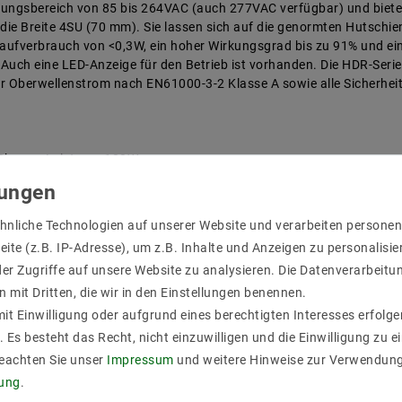
ungsbereich von 85 bis 264VAC (auch 277VAC verfügbar) und bietet
die Breite 4SU (70 mm). Sie lassen sich auf die genormten Hutschi
laufverbrauch von <0,3W, ein hoher Wirkungsgrad bis zu 91% und e
. Auch eine LED-Anzeige für den Betrieb ist vorhanden. Die HDR-Seri
ür Oberwellenstrom nach EN61000-3-2 Klasse A sowie alle Sicherh
Phase Leistung: 100W
tzteile (DIN-Rail) der Serie HDR um die Type HDR-100 mit 100 W Lei
Netzteile mit 60W (HDR-60) zum Einsatz, die Schutzklasse II ent
tzt einen Eingangs-Spannungsbereich von 85 bis 264VAC (auch 277VA
hnliche Technologien auf unserer Website und verarbeiten person
e Höhe lediglich 90mm, die Breite 4SU (70 mm). Sie lassen sich au
ite (z.B. IP-Adresse), um z.B. Inhalte und Anzeigen zu personalisie
ußerdem ein geringer Leerlaufverbrauch von <0,3W, ein hoher Wirku
er Zugriffe auf unsere Website zu analysieren. Die Datenverarbeitun
aturbereich (-30 bis +70 °C). Auch eine LED-Anzeige für den Betrie
egelung der Europäischen Union für Oberwellenstrom nach EN61000-
n mit Dritten, die wir in den Einstellungen benennen.
it Einwilligung oder aufgrund eines berechtigten Interesses erfol
. Es besteht das Recht, nicht einzuwilligen und die Einwilligung zu 
Beachten Sie unser
Impressum
und weitere Hinweise zur Verwendun
rung
.