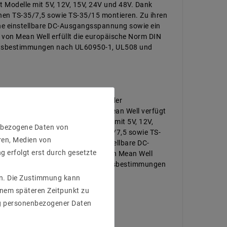
 Modelle mit 5V, 12V, 15V, 24V und 48V. Dank
enen TS-35/7,5 sowie TS-35/15 montieren. Zu ihren
ine einstellbare DC-Ausgangsspannung sowie ein
e von Mean Well erfüllt die europäische Norm DIN
eitsbestimmungen nach UL60950-1, UL508 und
stung erweitert. Insbesondere in der
sprechen. Die HDR-Familie von Mean Well verfügt
C verfügbar) und bietet Modelle mit 5V, 12V,
enbezogene Daten von
f die genormten Hutschienen TS-35/7,5 sowie TS-
ren, Medien von
ngsgrad bis zu 91% und eine einstellbare DC-
g erfolgt erst durch gesetzte
b ist vorhanden. Die HDR-Serie von Mean Well
3-2 Klasse A sowie alle Sicherheitsbestimmungen
gen. Die Zustimmung kann
einem späteren Zeitpunkt zu
g personenbezogener Daten