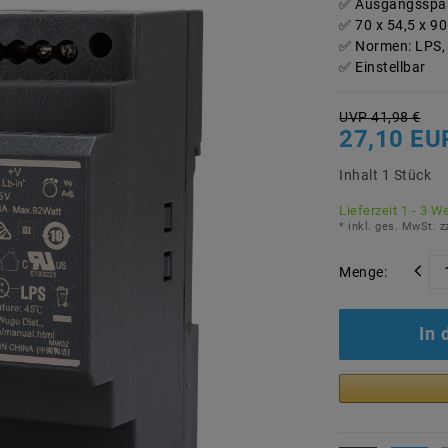
Ausgangsspan
70 x 54,5 x 
Normen: LPS, 
Einstellbar
UVP 41,98 €
27,10 EU
Inhalt
1
Stück
Lieferzeit 1 - 3 W
* inkl. ges. MwSt. z
Menge:
In