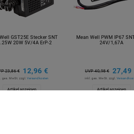
Well GST25E Stecker SNT
Mean Well PWM IP67 SN
..25W 20W 5V/4A ErP-2
24V/1,67A
12,96 €
27,49
P 23,86 €
UVP 40,98 €
l. ges. MwSt.
zzgl.
Versandkosten
inkl. ges. MwSt.
zzgl.
Versandkos
Artikel anzeigen
Artikel anzeigen
R BEZAHLEN
MARKEN