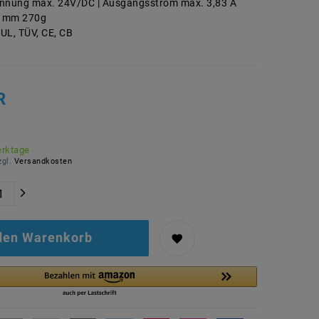
nung max. 24V/DC | Ausgangsstrom max. 3,83 A
90 mm 270g
UL, TÜV, CE, CB
R
erktage
zgl.
Versandkosten
 den Warenkorb