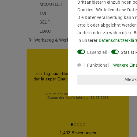
Drittanbietern einzubinden od
M2OUTLET
175
Cookies. Wir teilen diese Date
TCI
6
Die Datenverarbeitung kann m
SELF
27
erteilt oder abgelehnt werden
EDAC
18
ändern oder zu widerrufen. 
Werkzeug & Werkstatt
in unserer
Daten­schutz­erklä
1
Essenziell
Statisti
Funktional
Weitere Ein
Ein Tag nach Bestellung,den Artikel erhalten
der in super Qualität war,also alles super kann
Alle a
man nu...
Datum der Veröffentlichung: 07.08.2026
Datum der Kauferfahrung: 31.07.2026
1,402 Bewertungen