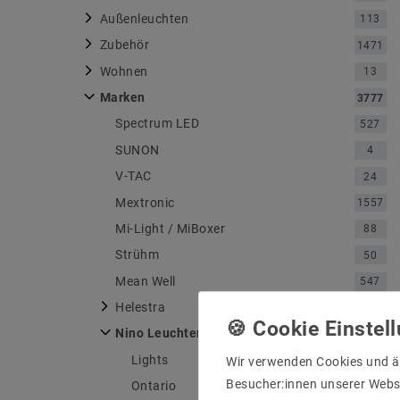
Außenleuchten
113
Zubehör
1471
Wohnen
13
Marken
3777
Spectrum LED
527
SUNON
4
V-TAC
24
Mextronic
1557
Mi-Light / MiBoxer
88
Strühm
50
Mean Well
547
Helestra
750
Nino Leuchten
4
Lights
1
Wir verwenden Cookies und ä
Besucher:innen unserer Webse
Ontario
1