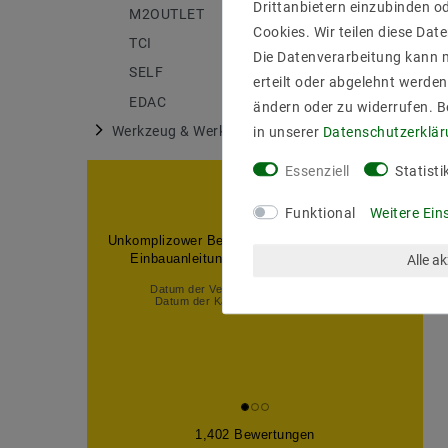
Drittanbietern einzubinden od
M2OUTLET
175
Cookies. Wir teilen diese Date
TCI
6
Die Datenverarbeitung kann m
SELF
27
erteilt oder abgelehnt werden
EDAC
18
ändern oder zu widerrufen. 
Werkzeug & Werkstatt
in unserer
Daten­schutz­erklä
1
Essenziell
Statisti
Funktional
Weitere Ein
Unkomplizower Bestellund. Schnelle Lieferung.
Einbauanleitung über Internet gefunden.
Alle a
Datum der Veröffentlichung: 03.08.2026
Datum der Kauferfahrung: 24.07.2026
1,402 Bewertungen