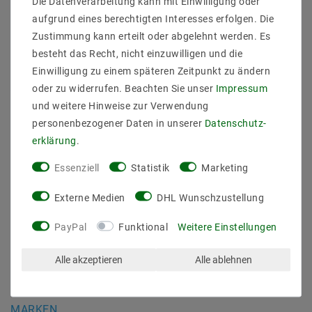
Die Datenverarbeitung kann mit Einwilligung oder
Daten­schutz­erklärung
aufgrund eines berechtigten Interesses erfolgen. Die
AGB
Zustimmung kann erteilt oder abgelehnt werden. Es
Barrierefreiheitserklärung
besteht das Recht, nicht einzuwilligen und die
Widerrufs­recht
Einwilligung zu einem späteren Zeitpunkt zu ändern
Kontakt
oder zu widerrufen. Beachten Sie unser
Impressum
Vertrag widerrufen
und weitere Hinweise zur Verwendung
personenbezogener Daten in unserer
Daten­schutz­
SICHER BEZAHLEN
erklärung
.
Essenziell
Statistik
Marketing
Externe Medien
DHL Wunschzustellung
PayPal
Funktional
Weitere Einstellungen
ZUVERLÄSSIGE LIEFERUNG
Alle akzeptieren
Alle ablehnen
MARKEN