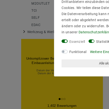
Drittanbietern einzubinden od
M2OUTLET
175
Cookies. Wir teilen diese Date
TCI
6
Die Datenverarbeitung kann m
SELF
27
erteilt oder abgelehnt werden
EDAC
18
ändern oder zu widerrufen. 
Werkzeug & Werkstatt
in unserer
Daten­schutz­erklä
1
Essenziell
Statisti
Funktional
Weitere Ein
Unkomplizower Bestellund. Schnelle Lieferung.
Einbauanleitung über Internet gefunden.
Alle a
Datum der Veröffentlichung: 03.08.2026
Datum der Kauferfahrung: 24.07.2026
1,402 Bewertungen