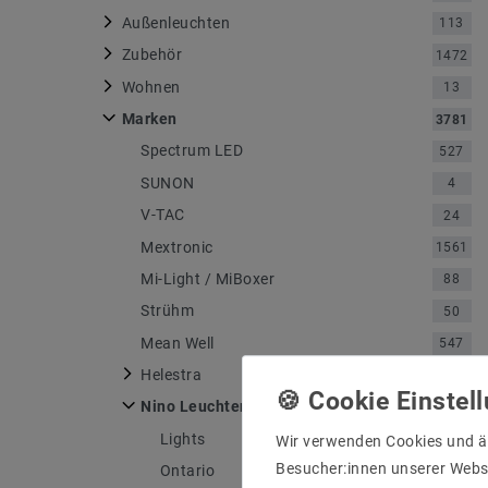
Außenleuchten
113
Zubehör
1472
Wohnen
13
Marken
3781
Spectrum LED
527
SUNON
4
V-TAC
24
Mextronic
1561
Mi-Light / MiBoxer
88
Strühm
50
Mean Well
547
Helestra
750
Nino Leuchten
4
Lights
1
Wir verwenden Cookies und ä
Besucher:innen unserer Webse
Ontario
1