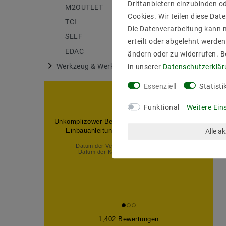
Drittanbietern einzubinden od
M2OUTLET
175
Cookies. Wir teilen diese Date
TCI
6
Die Datenverarbeitung kann m
SELF
27
erteilt oder abgelehnt werden
EDAC
18
ändern oder zu widerrufen. 
Werkzeug & Werkstatt
in unserer
Daten­schutz­erklä
1
Essenziell
Statisti
Funktional
Weitere Ein
Unkomplizower Bestellund. Schnelle Lieferung.
Einbauanleitung über Internet gefunden.
Alle a
Datum der Veröffentlichung: 03.08.2026
Datum der Kauferfahrung: 24.07.2026
1,402 Bewertungen