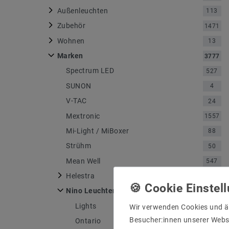
Außenleuchten
113
Zubehör
1471
Wohnen
13
Marken
3777
Spectrum LED
527
SUNON
4
V-TAC
24
Mextronic
1557
Mi-Light / MiBoxer
88
Strühm
50
Mean Well
547
Helestra
750
Nino Leuchten
4
Lights
1
Wir verwenden Cookies und ä
Besucher:innen unserer Webse
Ontario
1