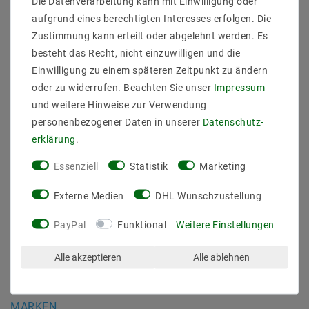
Die Datenverarbeitung kann mit Einwilligung oder
Daten­schutz­erklärung
aufgrund eines berechtigten Interesses erfolgen. Die
AGB
Zustimmung kann erteilt oder abgelehnt werden. Es
Barrierefreiheitserklärung
besteht das Recht, nicht einzuwilligen und die
Widerrufs­recht
Einwilligung zu einem späteren Zeitpunkt zu ändern
Kontakt
oder zu widerrufen. Beachten Sie unser
Impressum
Vertrag widerrufen
und weitere Hinweise zur Verwendung
personenbezogener Daten in unserer
Daten­schutz­
SICHER BEZAHLEN
erklärung
.
Essenziell
Statistik
Marketing
Externe Medien
DHL Wunschzustellung
PayPal
Funktional
Weitere Einstellungen
ZUVERLÄSSIGE LIEFERUNG
Alle akzeptieren
Alle ablehnen
MARKEN