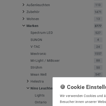
Außenleuchten
113
Zubehör
1471
Wohnen
13
Marken
3777
Spectrum LED
527
SUNON
4
V-TAC
24
Mextronic
1557
Mi-Light / MiBoxer
88
Strühm
50
Mean Well
547
Helestra
750
Nino Leuchten
4
Lights
1
Wir verwenden Cookies und ä
Besucher:innen unserer Webse
Ontario
1