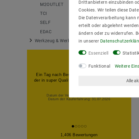
Drittanbietern einzubinden od
M2OUTLET
175
Cookies. Wir teilen diese Date
TCI
6
Die Datenverarbeitung kann m
SELF
27
erteilt oder abgelehnt werden
EDAC
18
ändern oder zu widerrufen. 
Werkzeug & Werkstatt
in unserer
Daten­schutz­erklä
1
Essenziell
Statisti
Funktional
Weitere Ein
Ein Tag nach Bestellung,den Artikel erhalten
der in super Qualität war,also alles super kann
Alle a
man nu...
Datum der Veröffentlichung: 07.08.2026
Datum der Kauferfahrung: 31.07.2026
1,406 Bewertungen