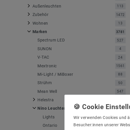
Außenleuchten
113
Zubehör
1472
Wohnen
13
Marken
3781
Spectrum LED
527
SUNON
4
V-TAC
24
Mextronic
1561
Mi-Light / MiBoxer
88
Strühm
50
Mean Well
547
Helestra
750
Nino Leuchten
4
Lights
1
Wir verwenden Cookies und ä
Besucher:innen unserer Webse
Ontario
1