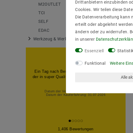
Drittanbietern einzubinden od
M2OUTLET
175
Cookies. Wir teilen diese Date
TCI
6
Die Datenverarbeitung kann m
SELF
27
erteilt oder abgelehnt werden
EDAC
18
ändern oder zu widerrufen. 
Werkzeug & Werkstatt
in unserer
Daten­schutz­erklä
1
Essenziell
Statisti
Funktional
Weitere Ein
Ein Tag nach Bestellung,den Artikel erhalten
der in super Qualität war,also alles super kann
Alle a
man nu...
Datum der Veröffentlichung: 07.08.2026
Datum der Kauferfahrung: 31.07.2026
1,406 Bewertungen