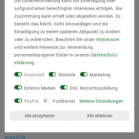
Die Datenverarbeitung kann mit Einwilligung oder
Daten­schutz­erklärung
aufgrund eines berechtigten Interesses erfolgen. Die
AGB
Zustimmung kann erteilt oder abgelehnt werden. Es
Barrierefreiheitserklärung
besteht das Recht, nicht einzuwilligen und die
Widerrufs­recht
Einwilligung zu einem späteren Zeitpunkt zu ändern
Kontakt
oder zu widerrufen. Beachten Sie unser
Impressum
Vertrag widerrufen
und weitere Hinweise zur Verwendung
personenbezogener Daten in unserer
Daten­schutz­
SICHER BEZAHLEN
erklärung
.
Essenziell
Statistik
Marketing
Externe Medien
DHL Wunschzustellung
PayPal
Funktional
Weitere Einstellungen
ZUVERLÄSSIGE LIEFERUNG
Alle akzeptieren
Alle ablehnen
MARKEN