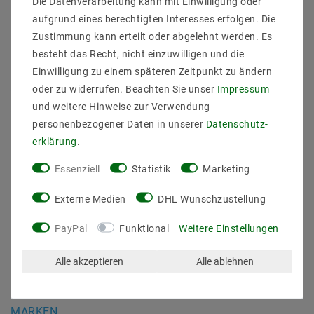
Die Datenverarbeitung kann mit Einwilligung oder
Daten­schutz­erklärung
aufgrund eines berechtigten Interesses erfolgen. Die
AGB
Zustimmung kann erteilt oder abgelehnt werden. Es
Barrierefreiheitserklärung
besteht das Recht, nicht einzuwilligen und die
Widerrufs­recht
Einwilligung zu einem späteren Zeitpunkt zu ändern
Kontakt
oder zu widerrufen. Beachten Sie unser
Impressum
Vertrag widerrufen
und weitere Hinweise zur Verwendung
personenbezogener Daten in unserer
Daten­schutz­
SICHER BEZAHLEN
erklärung
.
Essenziell
Statistik
Marketing
Externe Medien
DHL Wunschzustellung
PayPal
Funktional
Weitere Einstellungen
ZUVERLÄSSIGE LIEFERUNG
Alle akzeptieren
Alle ablehnen
MARKEN