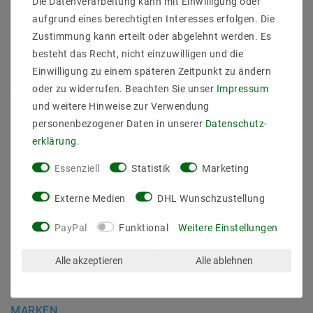
Die Datenverarbeitung kann mit Einwilligung oder
Daten­schutz­erklärung
aufgrund eines berechtigten Interesses erfolgen. Die
AGB
Zustimmung kann erteilt oder abgelehnt werden. Es
Barrierefreiheitserklärung
besteht das Recht, nicht einzuwilligen und die
Widerrufs­recht
Einwilligung zu einem späteren Zeitpunkt zu ändern
Kontakt
oder zu widerrufen. Beachten Sie unser
Impressum
Vertrag widerrufen
und weitere Hinweise zur Verwendung
personenbezogener Daten in unserer
Daten­schutz­
SICHER BEZAHLEN
erklärung
.
Essenziell
Statistik
Marketing
Externe Medien
DHL Wunschzustellung
PayPal
Funktional
Weitere Einstellungen
ZUVERLÄSSIGE LIEFERUNG
Alle akzeptieren
Alle ablehnen
MARKEN