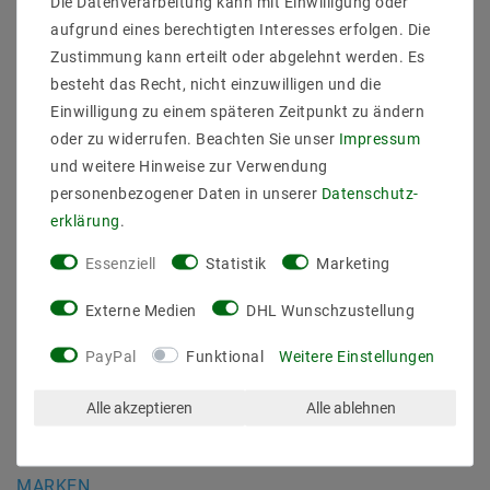
Die Datenverarbeitung kann mit Einwilligung oder
Daten­schutz­erklärung
aufgrund eines berechtigten Interesses erfolgen. Die
AGB
Zustimmung kann erteilt oder abgelehnt werden. Es
Barrierefreiheitserklärung
besteht das Recht, nicht einzuwilligen und die
Widerrufs­recht
Einwilligung zu einem späteren Zeitpunkt zu ändern
Kontakt
oder zu widerrufen. Beachten Sie unser
Impressum
Vertrag widerrufen
und weitere Hinweise zur Verwendung
personenbezogener Daten in unserer
Daten­schutz­
SICHER BEZAHLEN
erklärung
.
Essenziell
Statistik
Marketing
Externe Medien
DHL Wunschzustellung
PayPal
Funktional
Weitere Einstellungen
ZUVERLÄSSIGE LIEFERUNG
Alle akzeptieren
Alle ablehnen
MARKEN