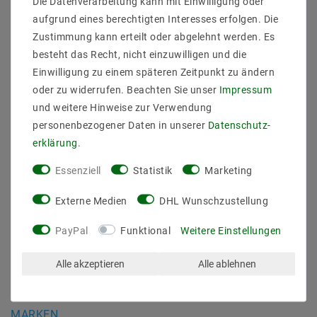
Die Datenverarbeitung kann mit Einwilligung oder
Daten­schutz­erklärung
aufgrund eines berechtigten Interesses erfolgen. Die
AGB
Zustimmung kann erteilt oder abgelehnt werden. Es
Barrierefreiheitserklärung
besteht das Recht, nicht einzuwilligen und die
Widerrufs­recht
Einwilligung zu einem späteren Zeitpunkt zu ändern
Kontakt
oder zu widerrufen. Beachten Sie unser
Impressum
Vertrag widerrufen
und weitere Hinweise zur Verwendung
personenbezogener Daten in unserer
Daten­schutz­
SICHER BEZAHLEN
erklärung
.
Essenziell
Statistik
Marketing
Externe Medien
DHL Wunschzustellung
PayPal
Funktional
Weitere Einstellungen
ZUVERLÄSSIGE LIEFERUNG
Alle akzeptieren
Alle ablehnen
MARKEN