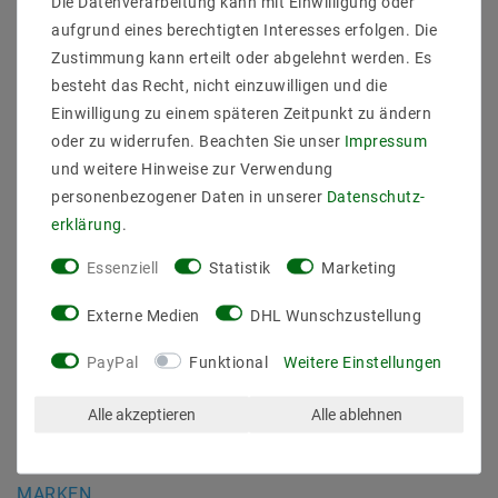
Die Datenverarbeitung kann mit Einwilligung oder
Daten­schutz­erklärung
aufgrund eines berechtigten Interesses erfolgen. Die
AGB
Zustimmung kann erteilt oder abgelehnt werden. Es
Barrierefreiheitserklärung
besteht das Recht, nicht einzuwilligen und die
Widerrufs­recht
Einwilligung zu einem späteren Zeitpunkt zu ändern
Kontakt
oder zu widerrufen. Beachten Sie unser
Impressum
Vertrag widerrufen
und weitere Hinweise zur Verwendung
personenbezogener Daten in unserer
Daten­schutz­
SICHER BEZAHLEN
erklärung
.
Essenziell
Statistik
Marketing
Externe Medien
DHL Wunschzustellung
PayPal
Funktional
Weitere Einstellungen
ZUVERLÄSSIGE LIEFERUNG
Alle akzeptieren
Alle ablehnen
MARKEN