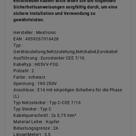
entschieden haben! Bitte lesen Sie die folgenden
Sicherheitsanweisungen sorgfältig durch, um eine
sichere Installation und Verwendung zu
gewährleisten.
Hersteller : Mextronic
EAN : 4059267016428
Typ :
Gerätezuleitung,Netzzuleitung,Netzkabel,Eurokabel
Ausführung : Eurostecker CEE 7/16
Kabeltyp : H05VV-F3G
Polzahl : 2
Farbe : schwarz
Spannung : 190-250V
Anschluss : E14 mit einpoligen Schalters für die Phase
(L)
Typ Netzstecker : Typ C-CEE 7/16
Typ Stecker : Typ C
Kabelquerschnitt : 2x 0,75 mm²
Material Leiter : Kupfer
Belastungsgrenze : 2A
Länge(Meter) : 3,5