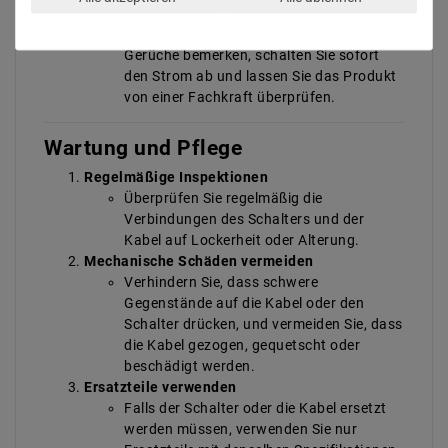
Abnormale Zustände melden
Falls Sie ungewöhnliche Hitze, Rauch oder
Gerüche bemerken, schalten Sie sofort
den Strom ab und lassen Sie das Produkt
von einer Fachkraft überprüfen.
Wartung und Pflege
Regelmäßige Inspektionen
Überprüfen Sie regelmäßig die
Verbindungen des Schalters und der
Kabel auf Lockerheit oder Alterung.
Mechanische Schäden vermeiden
Verhindern Sie, dass schwere
Gegenstände auf die Kabel oder den
Schalter drücken, und vermeiden Sie, dass
die Kabel gezogen, gequetscht oder
beschädigt werden.
Ersatzteile verwenden
Falls der Schalter oder die Kabel ersetzt
werden müssen, verwenden Sie nur