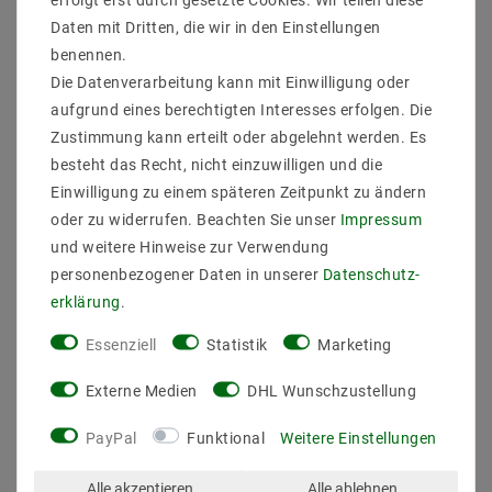
Daten mit Dritten, die wir in den Einstellungen
Hinweise zur Verwendung
benennen.
Einsatzbereich
Die Datenverarbeitung kann mit Einwilligung oder
Dieses Produkt ist ausschließlich für
aufgrund eines berechtigten Interesses erfolgen. Die
trockene Innenräume geeignet.
Zustimmung kann erteilt oder abgelehnt werden. Es
Vermeiden Sie den Einsatz in feuchten
oder heißen Umgebungen, um die
besteht das Recht, nicht einzuwilligen und die
Sicherheit nicht zu gefährden.
Einwilligung zu einem späteren Zeitpunkt zu ändern
Überschreiten Sie nicht die angegebene
oder zu widerrufen. Beachten Sie unser
Impressum
Strom- oder Spannungsbelastung.
und weitere Hinweise zur Verwendung
Schalter schonend nutzen
personenbezogener Daten in unserer
Daten­schutz­
Trotz strenger Tests kann häufiges Ein-
und Ausschalten den Verschleiß des
erklärung
.
Schalters beschleunigen. Verwenden Sie
Essenziell
Statistik
Marketing
den Schalter verantwortungsvoll, um
seine Lebensdauer zu verlängern.
Externe Medien
DHL Wunschzustellung
Keine Metallteile berühren
Berühren Sie keine freiliegenden
PayPal
Funktional
Weitere Einstellungen
Metallteile des Schalters oder der
Anschlussklemmen, wenn das Gerät unter
Strom steht.
Alle akzeptieren
Alle ablehnen