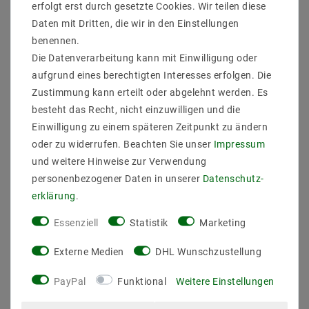
erfolgt erst durch gesetzte Cookies. Wir teilen diese
Kurzschlussfest ja
Daten mit Dritten, die wir in den Einstellungen
Maße
benennen.
Länge 100 mm
Die Datenverarbeitung kann mit Einwilligung oder
Breite 31 mm
aufgrund eines berechtigten Interesses erfolgen. Die
Höhe 28 mm
Zustimmung kann erteilt oder abgelehnt werden. Es
besteht das Recht, nicht einzuwilligen und die
Einwilligung zu einem späteren Zeitpunkt zu ändern
isoliert, hochpräzise, Konstantstrom
- kleines, praktisches Format
oder zu widerrufen. Beachten Sie unser
Impressum
- einfach zu montieren
und weitere Hinweise zur Verwendung
- großes Kabelterminal, mit Schrauben montierbar
personenbezogener Daten in unserer
Daten­schutz­
- Schutzvorrichtung
erklärung
.
- Überladungs- und Kurzschlussschutz
- Überhitzungsschutz
Essenziell
Statistik
Marketing
- Schutzkleinspannung SELV
- Schutzklasse II
Externe Medien
DHL Wunschzustellung
- bis zu 50 000 Stunden Lebensdauer
PayPal
Funktional
Weitere Einstellungen