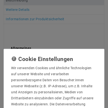
Beschreibung
Weitere Details
Informationen zur Produktsicherheit
Allgemeines
Typ Konstantstrom
Modellbezeichnung Schaltnetzteil
Eingang 220-240 V AC
Wir verwenden Cookies und ähnliche Technologien
Ausgang 30-42 V DC 40V Max
Strom(AUS) 400 bis 500mA @450mA
auf unserer Website und verarbeiten
Leistung bis 23 W
personenbezogene Daten von Besucher:innen
Wirkungsgrad 96 %
unserer Webseite (z.B. IP-Adresse), um z.B. Inhalte
und Anzeigen zu personalisieren, Medien von
Ausführung
Ausführung für LED- und Beleuchtungsanwendungen
Drittanbietern einzubinden oder Zugriffe auf unsere
Überspannungsschutz ja
Website zu analysieren. Die Datenverarbeitung
Überlastschutz ja