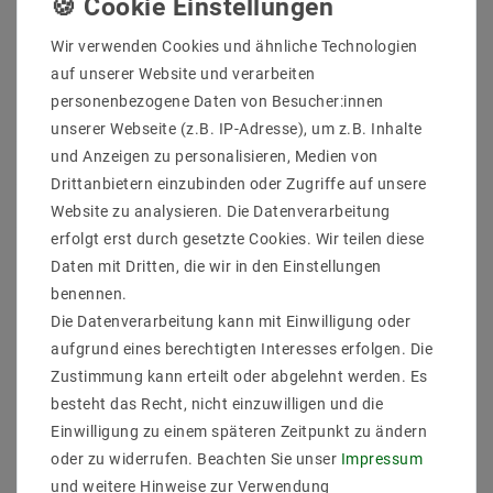
Sicher
Schnelle
Kostenlose
Wir verwenden Cookies und ähnliche Technologien
einkaufen
Lieferung
Beratung
auf unserer Website und verarbeiten
0203-928-789-63
personenbezogene Daten von Besucher:innen
unserer Webseite (z.B. IP-Adresse), um z.B. Inhalte
und Anzeigen zu personalisieren, Medien von
Beschreibung
Drittanbietern einzubinden oder Zugriffe auf unsere
Weitere Details
Website zu analysieren. Die Datenverarbeitung
erfolgt erst durch gesetzte Cookies. Wir teilen diese
Informationen zur Produktsicherheit
Daten mit Dritten, die wir in den Einstellungen
benennen.
Die Datenverarbeitung kann mit Einwilligung oder
aufgrund eines berechtigten Interesses erfolgen. Die
Zustimmung kann erteilt oder abgelehnt werden. Es
Lieferumfang: 1 stück
besteht das Recht, nicht einzuwilligen und die
Einwilligung zu einem späteren Zeitpunkt zu ändern
oder zu widerrufen. Beachten Sie unser
Impressum
und weitere Hinweise zur Verwendung