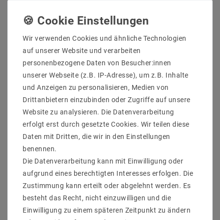
Wir verwenden Cookies und ähnliche Technologien
auf unserer Website und verarbeiten
Sicher
Schnelle
Kostenlose
einkaufen
Lieferung
Beratung
personenbezogene Daten von Besucher:innen
0203-928-789-63
unserer Webseite (z.B. IP-Adresse), um z.B. Inhalte
und Anzeigen zu personalisieren, Medien von
Drittanbietern einzubinden oder Zugriffe auf unsere
Weitere Details
Website zu analysieren. Die Datenverarbeitung
Informationen zur Produktsicherheit
erfolgt erst durch gesetzte Cookies. Wir teilen diese
Daten mit Dritten, die wir in den Einstellungen
benennen.
Die Datenverarbeitung kann mit Einwilligung oder
Zustand
Neu
Technisches
Wert
Modell
LBSZBSBADPS2X2
aufgrund eines berechtigten Interesses erfolgen. Die
Merkmal
Hersteller
Mextronic
Zustimmung kann erteilt oder abgelehnt werden. Es
Inhalt
1 Stück
besteht das Recht, nicht einzuwilligen und die
Gewicht
70 g
Einwilligung zu einem späteren Zeitpunkt zu ändern