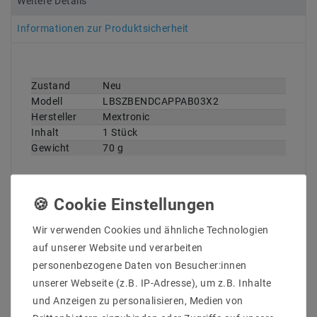
Weitere Details
Informationen zur Produktsicherheit
Zustand
Neu
Technisches
Wert
Modell
LBSZBENDCAPPAB03X2
Merkmal
Hersteller
Mextronic
Inhalt
1 Stück
Gewicht
70 g
Wir verwenden Cookies und ähnliche Technologien
auf unserer Website und verarbeiten
personenbezogene Daten von Besucher:innen
unserer Webseite (z.B. IP-Adresse), um z.B. Inhalte
ZULETZT ANGESEHEN
und Anzeigen zu personalisieren, Medien von