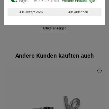
PayPal
Funktional
Weitere Einstellungen
2x Endkappe für Lichtbandsystem B03
7,00 €
UVP 7,35 €
Alle akzeptieren
Alle ablehnen
inkl. ges. MwSt.
zzgl.
Versandkosten
Artikel anzeigen
Andere Kunden kauften auch