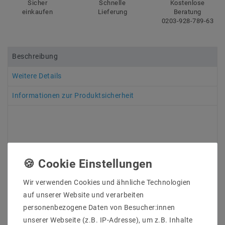
Sicher
Schnelle
Kostenlose
einkaufen
Lieferung
Beratung
0203-928-789-63
Beschreibung
Weitere Details
Informationen zur Produktsicherheit
Abstrahlwinkel mit einstellbarem Zoom
Licht breitet sich normalerweise gleichmäßig in alle
Wir verwenden Cookies und ähnliche Technologien
Richtungen aus. Mit unserem Strahler mit einer
auf unserer Website und verarbeiten
eingebauten Linse können Sie dem Licht Ihre
gewünschte Richtung und Ausleuchtung geben. Die
personenbezogene Daten von Besucher:innen
eingebaute Linse hat einen einstellbaren
unserer Webseite (z.B. IP-Adresse), um z.B. Inhalte