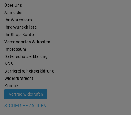
Über Uns
Anmelden
Ihr Warenkorb
Ihre Wunschliste
Ihr Shop-Konto
Versandarten & -kosten
Impressum
Daten­schutz­erklärung
AGB
Barrierefreiheitserklärung
Widerrufs­recht
Kontakt
Vertrag widerrufen
SICHER BEZAHLEN