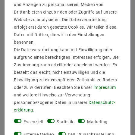
Beleuchtungswinkel von 15 bis 55 Grad. Somit kann
und Anzeigen zu personalisieren, Medien von
der Strahler mit einem kleinen Winkel als
Drittanbietern einzubinden oder Zugriffe auf unsere
Punktlichtquelle benutzt werden oder auch für eine
Website zu analysieren. Die Datenverarbeitung
großflächige Ausleuchtung mit Hilfe eines großen
Winkels. Die Winkel werden mit Hilfe von Ringen
erfolgt erst durch gesetzte Cookies. Wir teilen diese
eingestellt.
Daten mit Dritten, die wir in den Einstellungen
benennen.
Geringe Wärmeentwicklung und Energieersparnis
Die Datenverarbeitung kann mit Einwilligung oder
LED-Schienensysteme sind mit Ihrer langen
aufgrund eines berechtigten Interesses erfolgen. Die
Lebensdauer und geringen Wärmeentwicklung
Zustimmung kann erteilt oder abgelehnt werden. Es
gegenüber herkömmlichen Halogen-Schienensysteme
besteht das Recht, nicht einzuwilligen und die
ein Zukunftsprodukt.
Einwilligung zu einem späteren Zeitpunkt zu ändern
3-Phasen Adapter für Schienensysteme bekannter
oder zu widerrufen. Beachten Sie unser
Impressum
Markenhersteller
und weitere Hinweise zur Verwendung
Wir haben einen Adapter für Schienensysteme
personenbezogener Daten in unserer
Daten­schutz­
entwickelt und getestet, der mit den
erklärung
.
Markenherstellern
Essenziell
Statistik
Marketing
Staff, Norlux, Global, Eutrac,SLV, Nordic ,ERCO
,Hoffmeister und Nuco
Externe Medien
DHL Wunschzustellung