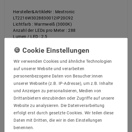
Hersteller&ArtikleNr : Mextronic
LT2216W3028830012IP20C92
Lichtfarb : Warmweiß (3000K)
Anzahl der LEDs pro Meter : 288
Lumen / LED : 2,5
Länge (Meter) : 3
Gesamtlichtstrom bis : 2160
Farbwiedergabe : 92
Wir verwenden Cookies und ähnliche Technologien
Abstrahlwinkel (Grad) : 120
Betriebstemperatur (C°) : -20ºC - 50ºC
auf unserer Website und verarbeiten
Arbeitsspannung (Volt) : 12
personenbezogene Daten von Besucher:innen
Arbeitsstrom / Meter max bis (mA) : 500
unserer Webseite (z.B. IP-Adresse), um z.B. Inhalte
gesamter Arbeitsstrom (max) bis (mA) : 1,5
und Anzeigen zu personalisieren, Medien von
Leistung (W) pro Meter bis : 6
Drittanbietern einzubinden oder Zugriffe auf unsere
gesamte Leistung (W) bis : 18
Breite in mm : 5
Website zu analysieren. Die Datenverarbeitung
Hohe in mm : 2
erfolgt erst durch gesetzte Cookies. Wir teilen diese
Lichtausbeute bis : 120 lm/W
Daten mit Dritten, die wir in den Einstellungen
Enegrieklasse (2017/1369) : E
benennen.
Schutzklasse : 20