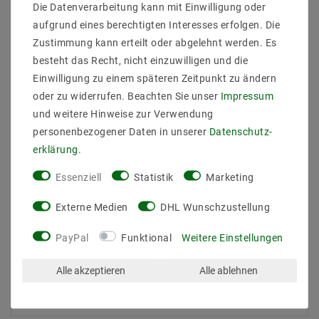
Die Datenverarbeitung kann mit Einwilligung oder
teilbar : 27mm
Nennlebensdauer bis zu (Stunden) : 50000
aufgrund eines berechtigten Interesses erfolgen. Die
dimmbar : dimmbar über PWM
Zustimmung kann erteilt oder abgelehnt werden. Es
Farbe der Platine : Weiß
besteht das Recht, nicht einzuwilligen und die
Hinweis
Einwilligung zu einem späteren Zeitpunkt zu ändern
Werden die LED-Strips für mehrere Stunden am Tag
oder zu widerrufen. Beachten Sie unser
Impressum
betrieben. empfehlen wir eine zusätzliche Kühlung.
und weitere Hinweise zur Verwendung
Zum Beispiel bietet die Montage auf
personenbezogener Daten in unserer
Daten­schutz­
Aluminiumprofilen eine gute Wärmeableitung. Gerade
erklärung
.
bei einer Leistung von mehr als 14.4 Watt pro Meter
ist ein zusätzlicher Kühlkörper notwendig. Die
Essenziell
Statistik
Marketing
empfohlene Betriebstemperatur sollte immer
eingehalten werden und die Strips dürfen nicht an
Externe Medien
DHL Wunschzustellung
engen oder geschlossenen Plätzen ohne
Kühlmöglichkeit eingebaut werden.
PayPal
Funktional
Weitere Einstellungen
Alle akzeptieren
Alle ablehnen