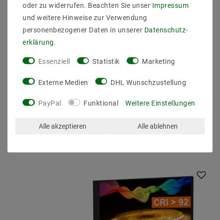
oder zu widerrufen. Beachten Sie unser
Impressum
eingehalten werden und die Strips dürfen nicht an
und weitere Hinweise zur Verwendung
engen oder geschlossenen Plätzen ohne
Kühlmöglichkeit eingebaut werden.
personenbezogener Daten in unserer
Daten­schutz­
erklärung
.
Essenziell
Statistik
Marketing
Externe Medien
DHL Wunschzustellung
PayPal
Funktional
Weitere Einstellungen
Alle akzeptieren
Alle ablehnen
Andere Kunden kauften auch