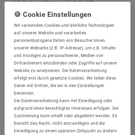
Arbeitsstrom / Meter max bis (mA) : 600
gesamter Arbeitsstrom (max) bis (mA) : 3
Leistung (W) pro Meter bis : 14,4
gesamte Leistung (W) bis : 72
Wir verwenden Cookies und ähnliche Technologien
Breite in mm : 8
auf unserer Website und verarbeiten
Hohe in mm : 2
personenbezogene Daten von Besucher:innen
Lichtausbeute bis : 125 lm/W
Enegrieklasse (2017/1369) : E
unserer Webseite (z.B. IP-Adresse), um z.B. Inhalte
Schutzklasse : 20
und Anzeigen zu personalisieren, Medien von
teilbar : 50-52mm
Drittanbietern einzubinden oder Zugriffe auf unsere
Nennlebensdauer bis zu (Stunden) : 50000
Website zu analysieren. Die Datenverarbeitung
dimmbar : dimmbar über PWM
erfolgt erst durch gesetzte Cookies. Wir teilen diese
Farbe der Platine : Weiß
Hinweis
Daten mit Dritten, die wir in den Einstellungen
benennen.
Werden die LED-Strips für mehrere Stunden am Tag
Die Datenverarbeitung kann mit Einwilligung oder
betrieben. empfehlen wir eine zusätzliche Kühlung.
Zum Beispiel bietet die Montage auf
aufgrund eines berechtigten Interesses erfolgen. Die
Aluminiumprofilen eine gute Wärmeableitung. Gerade
Zustimmung kann erteilt oder abgelehnt werden. Es
bei einer Leistung von mehr als 14.4 Watt pro Meter
besteht das Recht, nicht einzuwilligen und die
ist ein zusätzlicher Kühlkörper notwendig. Die
Einwilligung zu einem späteren Zeitpunkt zu ändern
empfohlene Betriebstemperatur sollte immer