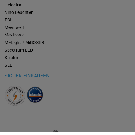
Helestra
Nino Leuchten
TCI
Meanwell
Mextronic
Mi-Light / MiBOXER
Spectrum LED
Strühm
SELF
SICHER EINKAUFEN
plentymarkets Template von
Plenty Lions