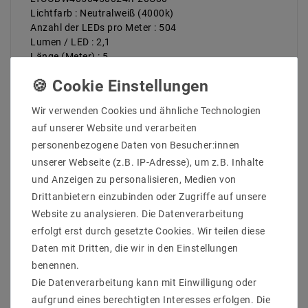
Lichtfarb : Neutralweiß (4000k)
Anzahl der LEDs pro Meter : 504
Lumen / LED : 2,1
Länge (Meter) : 5
Gesamtlichtstrom bis : 5292
Farbwiedergabe : 83
Abstrahlwinkel (Grad) : 120
Wir verwenden Cookies und ähnliche Technologien
Betriebstemperatur (C°) : -20ºC - 50ºC
auf unserer Website und verarbeiten
Arbeitsspannung (Volt) : 24
Arbeitsstrom / Meter max bis (mA) : 500
personenbezogene Daten von Besucher:innen
gesamter Arbeitsstrom (max) bis (mA) : 2,5
unserer Webseite (z.B. IP-Adresse), um z.B. Inhalte
Leistung (W) pro Meter bis : 12
und Anzeigen zu personalisieren, Medien von
gesamte Leistung (W) bis : 60
Drittanbietern einzubinden oder Zugriffe auf unsere
Breite in mm : 10
Website zu analysieren. Die Datenverarbeitung
Hohe in mm : 2
Lichtausbeute bis : 88 lm/W
erfolgt erst durch gesetzte Cookies. Wir teilen diese
Enegrieklasse (2017/1369) : G
Daten mit Dritten, die wir in den Einstellungen
Schutzklasse : 20
benennen.
teilbar : 42mm
Die Datenverarbeitung kann mit Einwilligung oder
Nennlebensdauer bis zu (Stunden) : 35000
aufgrund eines berechtigten Interesses erfolgen. Die
dimmbar : dimmbar über PWM