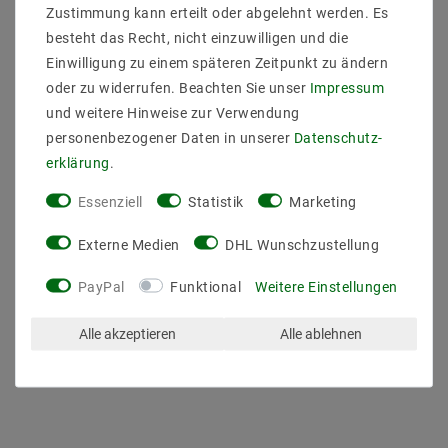
Farbe der Platine : Weiß
Zustimmung kann erteilt oder abgelehnt werden. Es
Hinweis
besteht das Recht, nicht einzuwilligen und die
Einwilligung zu einem späteren Zeitpunkt zu ändern
Werden die LED-Strips für mehrere Stunden am Tag
oder zu widerrufen. Beachten Sie unser
Impressum
betrieben. empfehlen wir eine zusätzliche Kühlung.
Zum Beispiel bietet die Montage auf
und weitere Hinweise zur Verwendung
Aluminiumprofilen eine gute Wärmeableitung. Gerade
personenbezogener Daten in unserer
Daten­schutz­
bei einer Leistung von mehr als 14.4 Watt pro Meter
erklärung
.
ist ein zusätzlicher Kühlkörper notwendig. Die
empfohlene Betriebstemperatur sollte immer
Essenziell
Statistik
Marketing
eingehalten werden und die Strips dürfen nicht an
engen oder geschlossenen Plätzen ohne
Externe Medien
DHL Wunschzustellung
Kühlmöglichkeit eingebaut werden.
PayPal
Funktional
Weitere Einstellungen
Alle akzeptieren
Alle ablehnen