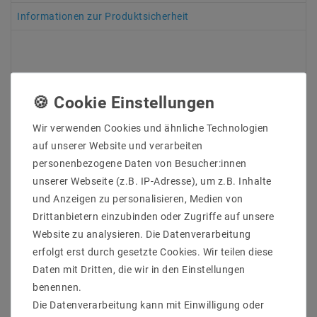
Informationen zur Produktsicherheit
An allen LED-Strips wurden an beiden Enden 7 - 10 cm
lange offene Anschlusskabel angelötet, damit
Wir verwenden Cookies und ähnliche Technologien
mehrere Streifen hintereinander montiert werden
auf unserer Website und verarbeiten
können. Aus diesem Grund ist in der Lieferung kein
Netzteil enthalten, da hierfür das genaue Maß sowie
personenbezogene Daten von Besucher:innen
die Gesamtbelastung für die Bestellung eines
unserer Webseite (z.B. IP-Adresse), um z.B. Inhalte
passenden Netzteils ermittelt werden muss.
und Anzeigen zu personalisieren, Medien von
Drittanbietern einzubinden oder Zugriffe auf unsere
Hersteller&ArtikleNr : Mextronic LT3528B12050024
Website zu analysieren. Die Datenverarbeitung
Lichtfarb : Blau 465-470nm
erfolgt erst durch gesetzte Cookies. Wir teilen diese
Anzahl der LEDs pro Meter : 120
Daten mit Dritten, die wir in den Einstellungen
Lumen / LED : 2
benennen.
Länge (Meter) : 5
Die Datenverarbeitung kann mit Einwilligung oder
Gesamtlichtstrom bis : 1200