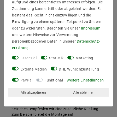
Farbwiedergabe :
aufgrund eines berechtigten Interesses erfolgen. Die
Abstrahlwinkel (Grad) : 120
Zustimmung kann erteilt oder abgelehnt werden. Es
Betriebstemperatur (C°) : -20ºC - 50ºC
besteht das Recht, nicht einzuwilligen und die
Arbeitsspannung (Volt) : 24
Einwilligung zu einem späteren Zeitpunkt zu ändern
Arbeitsstrom / Meter max bis (mA) : 400
oder zu widerrufen. Beachten Sie unser
Impressum
gesamter Arbeitsstrom (max) bis (mA) : 2
Leistung (W) pro Meter bis : 9,6
und weitere Hinweise zur Verwendung
gesamte Leistung (W) bis : 48
personenbezogener Daten in unserer
Daten­schutz­
Breite in mm : 8
erklärung
.
Hohe in mm : 2
Lichtausbeute bis : 25 lm/W
Essenziell
Statistik
Marketing
Enegrieklasse (2017/1369) :
Schutzklasse : 20
Externe Medien
DHL Wunschzustellung
teilbar : 50-52mm
Nennlebensdauer bis zu (Stunden) : 50000
PayPal
Funktional
Weitere Einstellungen
dimmbar : dimmbar über PWM
Farbe der Platine : Weiß
Alle akzeptieren
Alle ablehnen
Hinweis
Werden die LED-Strips für mehrere Stunden am Tag
betrieben. empfehlen wir eine zusätzliche Kühlung.
Zum Beispiel bietet die Montage auf