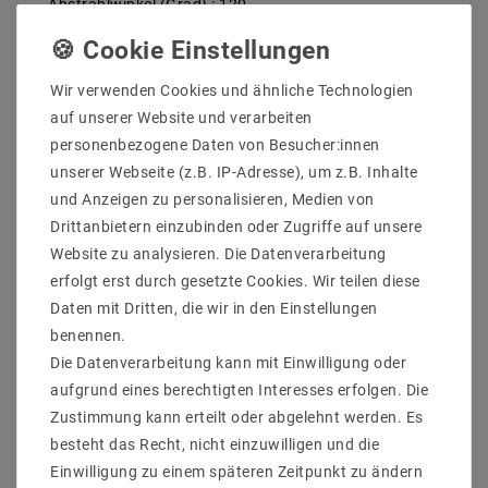
Abstrahlwinkel (Grad) : 120
Betriebstemperatur (C°) : -20ºC - 50ºC
Arbeitsspannung (Volt) : 24
Arbeitsstrom / Meter max bis (mA) : 200
Wir verwenden Cookies und ähnliche Technologien
gesamter Arbeitsstrom (max) bis (mA) : 1
auf unserer Website und verarbeiten
Leistung (W) pro Meter bis : 4,8
gesamte Leistung (W) bis : 24
personenbezogene Daten von Besucher:innen
Breite in mm : 8
unserer Webseite (z.B. IP-Adresse), um z.B. Inhalte
Hohe in mm : 2
und Anzeigen zu personalisieren, Medien von
Lichtausbeute bis : 25 lm/W
Drittanbietern einzubinden oder Zugriffe auf unsere
Enegrieklasse (2017/1369) :
Website zu analysieren. Die Datenverarbeitung
Schutzklasse : 20
teilbar : 100-104mm
erfolgt erst durch gesetzte Cookies. Wir teilen diese
Nennlebensdauer bis zu (Stunden) : 50000
Daten mit Dritten, die wir in den Einstellungen
dimmbar : dimmbar über PWM
benennen.
Farbe der Platine : Weiß
Die Datenverarbeitung kann mit Einwilligung oder
Hinweis
aufgrund eines berechtigten Interesses erfolgen. Die
Werden die LED-Strips für mehrere Stunden am Tag
Zustimmung kann erteilt oder abgelehnt werden. Es
betrieben. empfehlen wir eine zusätzliche Kühlung.
besteht das Recht, nicht einzuwilligen und die
Zum Beispiel bietet die Montage auf
Einwilligung zu einem späteren Zeitpunkt zu ändern
Aluminiumprofilen eine gute Wärmeableitung. Gerade