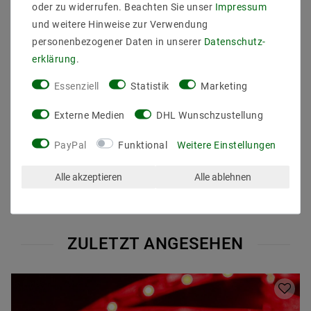
oder zu widerrufen. Beachten Sie unser
Impressum
bei einer Leistung von mehr als 14.4 Watt pro Meter
ist ein zusätzlicher Kühlkörper notwendig. Die
und weitere Hinweise zur Verwendung
empfohlene Betriebstemperatur sollte immer
personenbezogener Daten in unserer
Daten­schutz­
eingehalten werden und die Strips dürfen nicht an
erklärung
.
engen oder geschlossenen Plätzen ohne
Kühlmöglichkeit eingebaut werden.
Essenziell
Statistik
Marketing
Externe Medien
DHL Wunschzustellung
PayPal
Funktional
Weitere Einstellungen
Alle akzeptieren
Alle ablehnen
ZULETZT ANGESEHEN