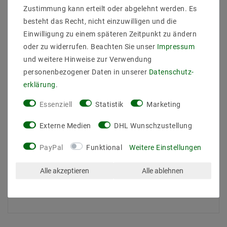
Betriebstemperatur : -10 Grad bis 40 Grad
Zustimmung kann erteilt oder abgelehnt werden. Es
Lieferumfang
besteht das Recht, nicht einzuwilligen und die
1x Mextronic LED Spot 5W GU10/PAR16
Einwilligung zu einem späteren Zeitpunkt zu ändern
Warmweiß (2700K)
oder zu widerrufen. Beachten Sie unser
Impressum
Ihre Vorteile im Shop
und weitere Hinweise zur Verwendung
personenbezogener Daten in unserer
Daten­schutz­
Schneller Versand
erklärung
.
Kompetenter Kundensupport
Sichere Verpackung
Essenziell
Statistik
Marketing
Jetzt bestellen!
Externe Medien
DHL Wunschzustellung
Optimieren Sie Ihre Beleuchtung noch heute mit dem
Mextronic LED Spot und genießen Sie effizientes,
PayPal
Funktional
Weitere Einstellungen
warmweißes Licht.
Alle akzeptieren
Alle ablehnen