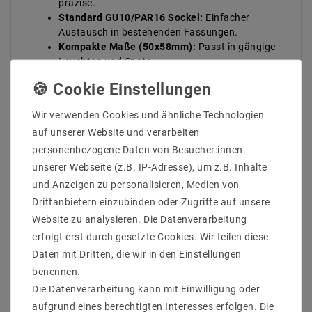
präzise.
Standard GU10/PAR16 Sockel:
Einfacher
Austausch in bestehenden Fassungen.
Kompakte Maße (50x58mm):
Passt in gängige
Leuchten und Spots.
Hersteller : Mextronic
Wir verwenden Cookies und ähnliche Technologien
Hersteller Bauform : Spots-Strahler
EAN : 4260204863818
auf unserer Website und verarbeiten
Leistung (W) : 5
personenbezogene Daten von Besucher:innen
Sockel : GU10 / PAR16
unserer Webseite (z.B. IP-Adresse), um z.B. Inhalte
Bauform : Spots
und Anzeigen zu personalisieren, Medien von
Spannung (Volt) / Stromstärk bis : 230V AC
Drittanbietern einzubinden oder Zugriffe auf unsere
Lichtfarb(K) : 2700
Farbwiedergabe : 80
Website zu analysieren. Die Datenverarbeitung
Energieklasse (2019/2015) : G
erfolgt erst durch gesetzte Cookies. Wir teilen diese
Lichtausbeute : 70
Daten mit Dritten, die wir in den Einstellungen
Abstrahlwinkel (Grad) : 36
benennen.
Lichtstrom (Lumen) : 320
Die Datenverarbeitung kann mit Einwilligung oder
Dimmbarkeit : nicht dimmbar
Maß (DxL mm) : 50x58
aufgrund eines berechtigten Interesses erfolgen. Die