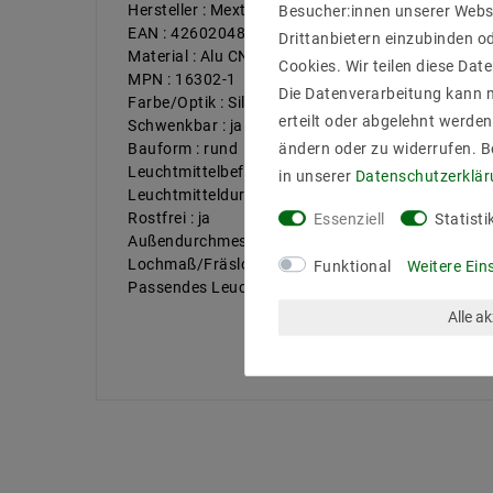
Hersteller : Mextronic
Besucher:innen unserer Webse
EAN : 4260204869513
Drittanbietern einzubinden od
Material : Alu CNC fräse
Cookies. Wir teilen diese Date
MPN : 16302-1
Die Datenverarbeitung kann m
Farbe/Optik : Silbernes Aluminium
erteilt oder abgelehnt werden
Schwenkbar : ja
Bauform : rund
ändern oder zu widerrufen. 
Leuchtmittelbefestigung : hinters Sprengring
in unserer
Daten­schutz­erklä
Leuchtmitteldurchmesse (mm) : 50
Rostfrei : ja
Essenziell
Statisti
Außendurchmesser (mm) : 83
Lochmaß/Fräsloch (mm) : 68
Funktional
Weitere Ein
Passendes Leuchtmittel : bis 50W Halogen Lampen
Alle a