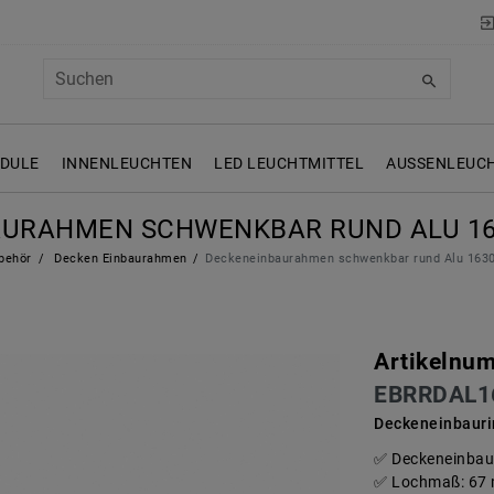
ODULE
INNENLEUCHTEN
LED LEUCHTMITTEL
AUSSENLEUCH
URAHMEN SCHWENKBAR RUND ALU 16
behör
Decken Einbaurahmen
Deckeneinbaurahmen schwenkbar rund Alu 163
Artikelnu
EBRRDAL1
Deckeneinbauri
Deckeneinbaur
Lochmaß: 67 