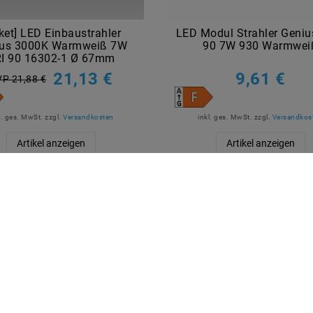
ket] LED Einbaustrahler
LED Modul Strahler Geniu
ius 3000K Warmweiß 7W
90 7W 930 Warmwei
I 90 16302-1 Ø 67mm
21,13 €
9,61 €
P 21,88 €
l. ges. MwSt.
zzgl.
Versandkosten
inkl. ges. MwSt.
zzgl.
Versandkos
Artikel anzeigen
Artikel anzeigen
R BEZAHLEN
MARKEN
M2OUTLET
Helestra
Nino Leuchten