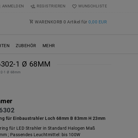
ANMELDEN
REGISTRIEREN
WUNSCHLISTE
WARENKORB
0
Artikel für
0,00 EUR
TEN
ZUBEHÖR
MEHR
302-1 Ø 68MM
02-1 Ø 68mm
mmer
6302
ng für Einbaustrahler Loch 68mm B 83mm H 23mm
ing für LED Strahler in Standard Halogen Maß
mm ; Passendes Leuchtmittel: bis 100W