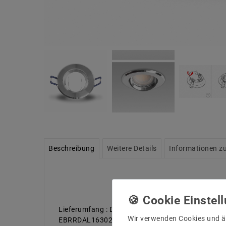
Beschreibung
Weitere Details
Informationen zu
Lieferumfang : Deckeinebaurahmen ohne Fassung
Wir verwenden Cookies und ä
EBRRDAL16302