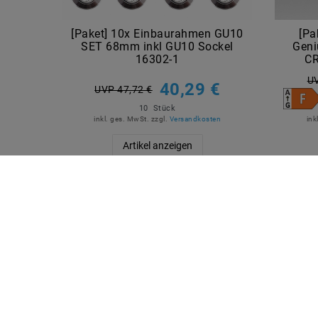
[Paket] 10x Einbaurahmen GU10
[Pa
SET 68mm inkl GU10 Sockel
Gen
16302-1
CR
UV
40,29 €
UVP 47,72 €
10
Stück
inkl. ges. MwSt.
zzgl.
Versandkosten
ink
Artikel anzeigen
QUICKLINKS
SICHE
Über Uns
Anmelden
Ihr Warenkorb