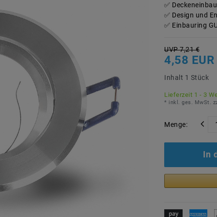
Deckeneinbau
Design und En
Einbauring GU
UVP 7,21 €
4,58 EUR
Inhalt
1
Stück
Lieferzeit 1 - 3 W
* inkl. ges. MwSt. z
Menge:
In