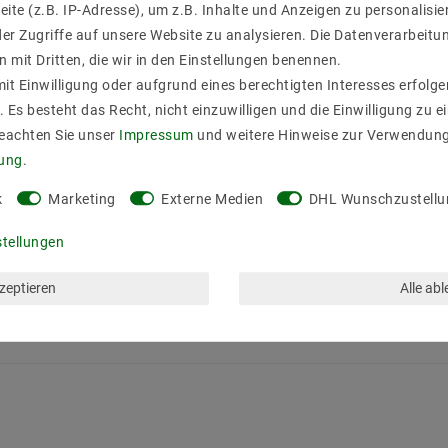
ite (z.B. IP-Adresse), um z.B. Inhalte und Anzeigen zu personalisie
er Zugriffe auf unsere Website zu analysieren. Die Datenverarbeitun
n mit Dritten, die wir in den Einstellungen benennen.
it Einwilligung oder aufgrund eines berechtigten Interesses erfol
. Es besteht das Recht, nicht einzuwilligen und die Einwilligung zu 
Beachten Sie unser
Impressum
und weitere Hinweise zur Verwendun
rung
.
k
Marketing
Externe Medien
DHL Wunschzustellu
stellungen
 / LED Strahler bis 15W in standard Halogen Maß
kzeptieren
Alle ab