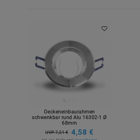
Deckeneinbaurahmen
schwenkbar rund Alu 16302-1 Ø
68mm
4,58 €
UVP 7,21 €
inkl. ges. MwSt.
zzgl.
Versandkosten