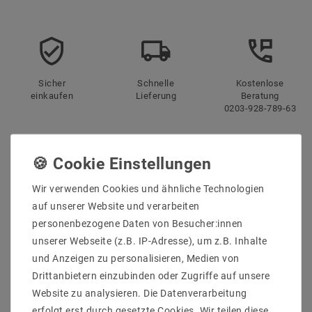
Sicher
Schnelle
Kostenlose
einkaufen
Lieferung
Beratung
0203-928-789-63
Beschreibung
Weitere Details
Wir verwenden Cookies und ähnliche Technologien
auf unserer Website und verarbeiten
Informationen zur Produktsicherheit
personenbezogene Daten von Besucher:innen
unserer Webseite (z.B. IP-Adresse), um z.B. Inhalte
und Anzeigen zu personalisieren, Medien von
Drittanbietern einzubinden oder Zugriffe auf unsere
Website zu analysieren. Die Datenverarbeitung
Lieferumfang: 1 stück
erfolgt erst durch gesetzte Cookies. Wir teilen diese
Hersteller : Spectrum