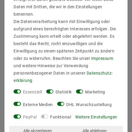
Hersteller Bauform : FILAMENT COG
Daten mit Dritten, die wir in den Einstellungen
EAN : 5902650567443
benennen.
Leistung (W) : 11
Die Datenverarbeitung kann mit Einwilligung oder
Sockel : E27
aufgrund eines berechtigten Interesses erfolgen. Die
Bauform : FILAMENT COG
Zustimmung kann erteilt oder abgelehnt werden. Es
Spannung (Volt) / Stromstärk bis : 230V
Lichtfarb(K) : 2700
besteht das Recht, nicht einzuwilligen und die
Farbwiedergabe : 80
Einwilligung zu einem späteren Zeitpunkt zu ändern
Energieklasse (2019/2015) : E
oder zu widerrufen. Beachten Sie unser
Impressum
Lichtausbeute : 114
und weitere Hinweise zur Verwendung
Abstrahlwinkel (Grad) : 300
personenbezogener Daten in unserer
Daten­schutz­
Lichtstrom (Lumen) : 1250
Nutzbarer Lichtstrom [Lumen] : 1250
erklärung
.
Nutzbarer Lichtstrom – Winkel [°] : 360
Essenziell
Statistik
Marketing
Dimmbarkeit : nicht dimmbar
Maß (DxL mm) : 125x178
Externe Medien
DHL Wunschzustellung
Betriebstemperatur : -10 Grad bis 40 Grad
PayPal
Funktional
Weitere Einstellungen
Alle akzeptieren
Alle ablehnen