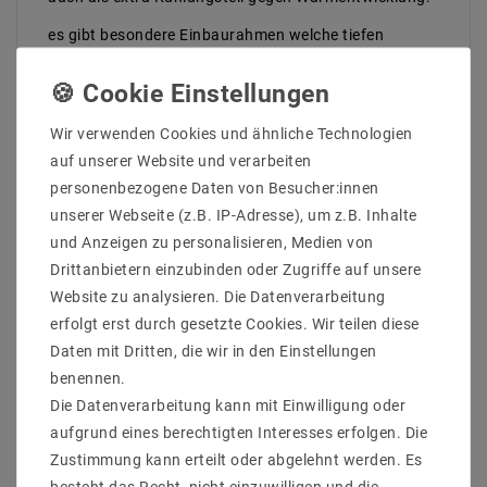
es gibt besondere Einbaurahmen welche tiefen
Einbauplatz bieten und Blendschutz.
LED mit Länge Lebensdaur bis 50000 Stunden für
Gewerblich täglich über 10 Stunden Brennenzeit
geeignt.
Wir verwenden Cookies und ähnliche Technologien
auf unserer Website und verarbeiten
Lieferumfang: Leuchtmittel + Einbraurahmen +
personenbezogene Daten von Besucher:innen
Trafo(dimmbar: Phasenabschnitt)
unserer Webseite (z.B. IP-Adresse), um z.B. Inhalte
Hersteller: Mextronic
und Anzeigen zu personalisieren, Medien von
EAN: 4260204862576
Drittanbietern einzubinden oder Zugriffe auf unsere
Außendurchmesser: 83 mm
Website zu analysieren. Die Datenverarbeitung
Lochmaß/Fräsloch: 68 mm
erfolgt erst durch gesetzte Cookies. Wir teilen diese
Einbautief: 65 mm
Daten mit Dritten, die wir in den Einstellungen
benennen.
Leuchtmittel:
Leistung (W) : 9
Die Datenverarbeitung kann mit Einwilligung oder
Sockel : Konstant Strom
aufgrund eines berechtigten Interesses erfolgen. Die
Bauform : Einbau Module
Zustimmung kann erteilt oder abgelehnt werden. Es
Spannung (Volt) : 200mA
besteht das Recht, nicht einzuwilligen und die