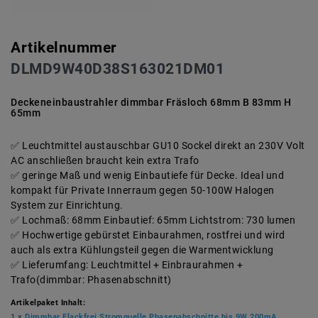
Artikelnummer
DLMD9W40D38S163021DM01
Deckeneinbaustrahler dimmbar Fräsloch 68mm B 83mm H
65mm
Leuchtmittel austauschbar GU10 Sockel direkt an 230V Volt
AC anschließen braucht kein extra Trafo
geringe Maß und wenig Einbautiefe für Decke. Ideal und
kompakt für Private Innerraum gegen 50-100W Halogen
System zur Einrichtung.
Lochmaß: 68mm Einbautief: 65mm Lichtstrom: 730 lumen
Hochwertige gebürstet Einbaurahmen, rostfrei und wird
auch als extra Kühlungsteil gegen die Warmentwicklung
Lieferumfang: Leuchtmittel + Einbraurahmen +
Trafo(dimmbar: Phasenabschnitt)
Artikelpaket Inhalt:
1 x
Dimmbar Flackfrei Stromquelle Phasenabschnitte bis 9W 200mA