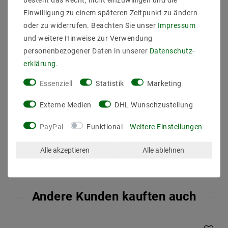
Lichtfarb(K) : 4000
Einwilligung zu einem späteren Zeitpunkt zu ändern
Farbwiedergabe : 82
Energieklasse (2019/2015) : F
oder zu widerrufen. Beachten Sie unser
Impressum
Lichtausbeute : 89
und weitere Hinweise zur Verwendung
Abstrahlwinkel (Grad) : 38
personenbezogener Daten in unserer
Daten­schutz­
Lichtstrom (Lumen) : 730
erklärung
.
Dimmbarkeit : durch Trafo (Optional)
Maß (DxL mm) : 50x61
Essenziell
Statistik
Marketing
Betriebstemperatur : -20 Grad bis 40 Grad
Externe Medien
DHL Wunschzustellung
PayPal
Funktional
Weitere Einstellungen
Alle akzeptieren
Alle ablehnen
Andere Kunden kauften auch