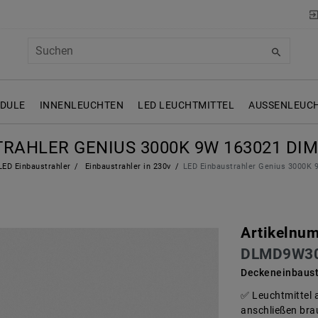
ODULE
INNENLEUCHTEN
LED LEUCHTMITTEL
AUSSENLEUCH
TRAHLER GENIUS 3000K 9W 163021 D
ED Einbaustrahler
Einbaustrahler in 230v
LED Einbaustrahler Genius 3000
Artikelnu
DLMD9W3
Deckeneinbaus
Leuchtmittel 
anschließen brau