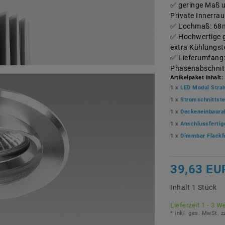
geringe Maß u
Private Innerra
Lochmaß: 68m
Hochwertige g
extra Kühlungst
Lieferumfang:
Phasenabschnit
Artikelpaket Inhalt:
1 x
LED Modul Stra
1 x
Stromschnittst
1 x
Deckeneinbaura
1 x
Anschlussferti
1 x
Dimmbar Flackf
39,63 EU
Inhalt
1
Stück
Lieferzeit 1 - 3 W
* inkl. ges. MwSt. z