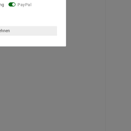
ng
PayPal
lehnen