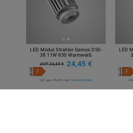
LED Modul Strahler Genius D50-
LED M
38 11W 830 Warmweiß
24,45 €
UVP 24,45 €
inkl. ges. MwSt.
zzgl.
Versandkosten
ink
Artikel anzeigen
QUICKLINKS
SICHE