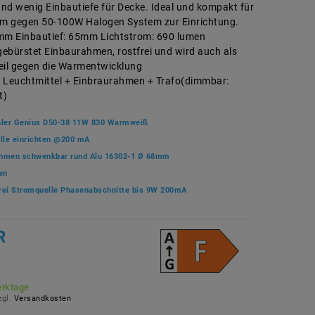
nd wenig Einbautiefe für Decke. Ideal und kompakt für
um gegen 50-100W Halogen System zur Einrichtung.
m Einbautief: 65mm Lichtstrom: 690 lumen
ebürstet Einbaurahmen, rostfrei und wird auch als
eil gegen die Warmentwicklung
 Leuchtmittel + Einbraurahmen + Trafo(dimmbar:
t)
hler Genius D50-38 11W 830 Warmweiß
elle einrichten @200 mA
hmen schwenkbar rund Alu 16302-1 Ø 68mm
gen
rei Stromquelle Phasenabschnitte bis 9W 200mA
R
erktage
zgl.
Versandkosten