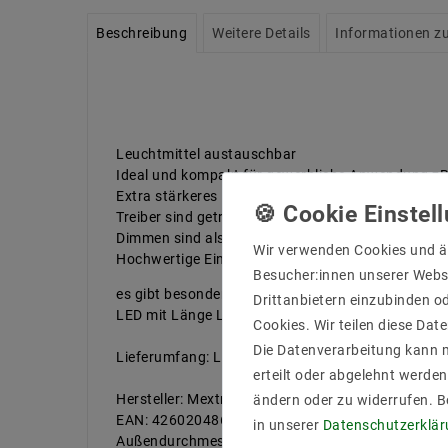
Beschreibung
Weitere Details
Informationen zu
Leuchtmittel austauschbar
Ideal und kompakt für gewerbliche Anwendung zB
Extra stärkeres Kühlungsteil mit langer Lebensdau
Treiber sind getrennt isoliert. wenige Warmentwic
Dimmen sind als durch Phasenabschnitte . 1-10V .
Wir verwenden Cookies und ä
Hochwertige Einbaurahmen rostfrei und geeignet 
Besucher:innen unserer Webse
es gibt besondere Einbaurahmen welche tiefen Ei
Drittanbietern einzubinden od
LED mit Länge Lebensdaur bis 50000 Stunden für 
Cookies. Wir teilen diese Date
Die Datenverarbeitung kann m
Lieferumfang: Leuchtmittel + Einbraurahmen + T
erteilt oder abgelehnt werden
Hersteller: Mextronic
ändern oder zu widerrufen. 
EAN: 4260204862569
in unserer
Daten­schutz­erklä
Außendurchmesser: 83 mm