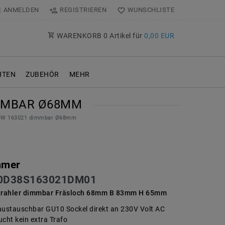
ANMELDEN
REGISTRIEREN
WUNSCHLISTE
WARENKORB
0
Artikel für
0,00 EUR
TEN
ZUBEHÖR
MEHR
IMMBAR Ø68MM
K 9W 163021 dimmbar Ø68mm
mmer
0D38S163021DM01
trahler dimmbar Fräsloch 68mm B 83mm H 65mm
austauschbar GU10 Sockel direkt an 230V Volt AC
cht kein extra Trafo