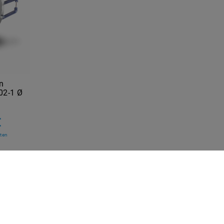
n
02-1 Ø
€
ten
SICHER EINKAUFEN