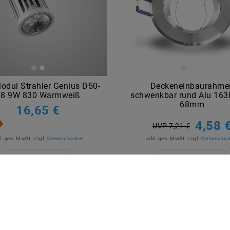
odul Strahler Genius D50-
Deckeneinbaurahme
38 9W 830 Warmweiß
schwenkbar rund Alu 163
68mm
16,65 €
4,58 
UVP 7,21 €
l. ges. MwSt.
zzgl.
Versandkosten
inkl. ges. MwSt.
zzgl.
Versandkos
Artikel anzeigen
Artikel anzeigen
R BEZAHLEN
MARKEN