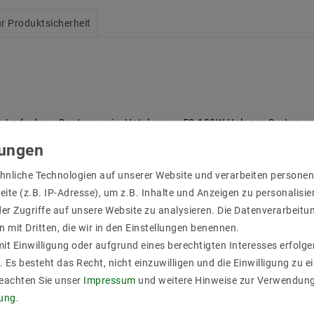
r Produktsicherheit
: Ladenbau .Gastronomie .Hotel gegen 50-100W Halogen System zur
er zu garantieren.
klung wird erzeugt.
 Dali . CONNEX System .Zigbee als Optional zu möglich.
hnliche Technologien auf unserer Website und verarbeiten person
auch als extra Kühlungsteil gegen Warmentwicklung.
ite (z.B. IP-Adresse), um z.B. Inhalte und Anzeigen zu personalisie
nbauplatz bieten und Blendschutz.
er Zugriffe auf unsere Website zu analysieren. Die Datenverarbeitun
Gewerblich täglich über 10 Stunden Brennenzeit geeignt.
n mit Dritten, die wir in den Einstellungen benennen.
it Einwilligung oder aufgrund eines berechtigten Interesses erfol
rafo(dimmbar: Phasenabschnitt)
. Es besteht das Recht, nicht einzuwilligen und die Einwilligung zu 
Beachten Sie unser
Impressum
und weitere Hinweise zur Verwendun
rung
.