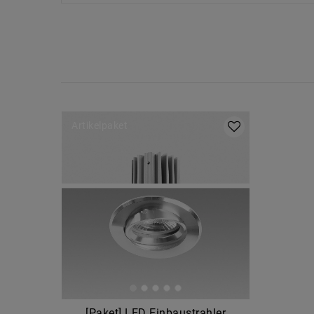
Artikelpaket
[Paket] LED Einbaustrahler