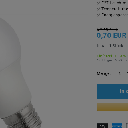
E27 Leuchtmit
Temperaturbe
Energiesparen
UVP 8,41 €
0,70 EUR
Inhalt
1
Stück
Lieferzeit 1 - 3 W
* inkl. ges. MwSt. z
Menge:
In