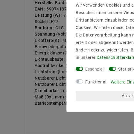
Hersteller Bauform : GLS
Wir verwenden Cookies und ä
EAN : 5907418765925
Besucher:innen unserer Webse
Leistung (W) : 7
Drittanbietern einzubinden od
Sockel : E27
Cookies. Wir teilen diese Date
Bauform : GLS
Spannung (Volt) / Stromstärk bis : 230V AC
Die Datenverarbeitung kann m
Lichtfarb(K) : 4000
erteilt oder abgelehnt werden
Farbwiedergabe : 80
ändern oder zu widerrufen. 
Energieklasse (2019/2015) : F
in unserer
Daten­schutz­erklä
Lichtausbeute : 87
Abstrahlwinkel (Grad) : 270
Essenziell
Statisti
Lichtstrom (Lumen) : 610
Nutzbarer Lichtstrom [Lumen] : 610
Funktional
Weitere Ein
Nutzbarer Lichtstrom – Winkel [°] : 360
Dimmbarkeit : nicht dimmbar
Alle a
Maß (DxL mm) : 60x108
Betriebstemperatur : -10 Grad bis 40 Grad