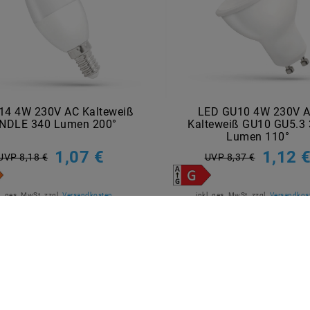
14 4W 230V AC Kalteweiß
LED GU10 4W 230V 
NDLE 340 Lumen 200°
Kalteweiß GU10 GU5.3
Lumen 110°
1,07 €
1,12 
UVP 8,18 €
UVP 8,37 €
l. ges. MwSt.
zzgl.
Versandkosten
inkl. ges. MwSt.
zzgl.
Versandkos
Artikel anzeigen
Artikel anzeigen
R BEZAHLEN
MARKEN