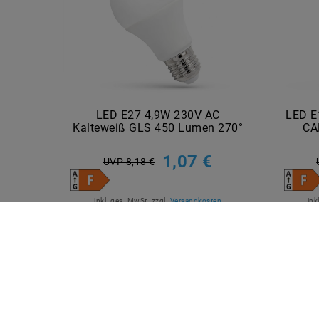
LED E27 4,9W 230V AC
LED E
Kalteweiß GLS 450 Lumen 270°
CA
1,07 €
UVP 8,18 €
inkl. ges. MwSt.
zzgl.
Versandkosten
ink
Artikel anzeigen
QUICKLINKS
SICHE